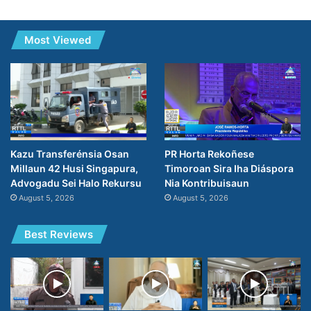
Most Viewed
PR Horta Rekoñese
Kazu Transferénsia Osan
Timoroan Sira Iha Diáspora
Millaun 42 Husi Singapura,
Nia Kontribuisaun
Advogadu Sei Halo Rekursu
August 5, 2026
August 5, 2026
Best Reviews