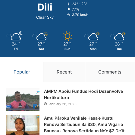
Dili
24º - 23º
77%
3.79 km/h
Clear Sky
24
27
27
27
28
℃
℃
℃
℃
℃
Fri
Sat
Sun
Mon
Tue
Popular
Recent
Comments
AMPM Apoiu Fundus Hodi Dezenvolve
Hortikultura
February 28, 2023
Amu Pároku Venilale Hasa’e Kustu
Renova Sertidaun Ba $30, Amu Vigario
Baucau : Renova Sertidaun Ne’e $2 De’it