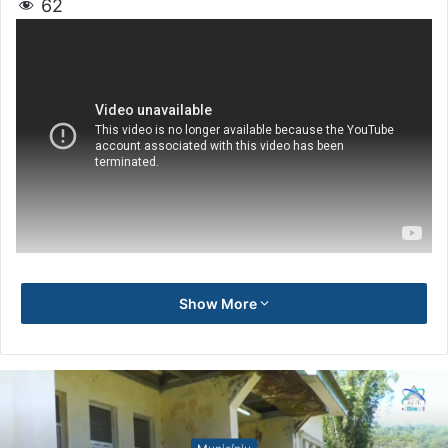
62
Show More