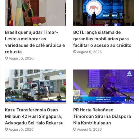
Brasil quer ajudar Timor-
BCTL lança sistema de
Leste a melhorar as
garantias mobiliárias para
variedades de café arábica e
facilitar o acesso ao crédito
robusta
August 5, 2026
August 5, 2026
PR Horta Rekoñese
Kazu Transferénsia Osan
Timoroan Sira Iha Diáspora
Millaun 42 Husi Singapura,
Nia Kontribuisaun
Advogadu Sei Halo Rekursu
August 5, 2026
August 5, 2026