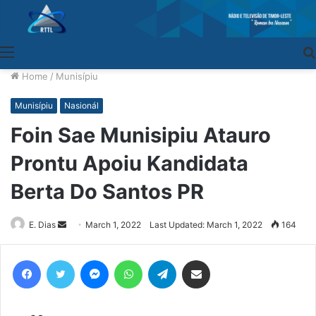
Menu
Home
/
Munisípiu
Munisípiu
Nasionál
Foin Sae Munisipiu Atauro
Prontu Apoiu Kandidata
Berta Do Santos PR
E. Dias
Send
March 1, 2022
Last Updated: March 1, 2022
164
an
email
Facebook
Twitter
Messenger
WhatsApp
Telegram
Share via Email