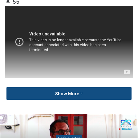
55
Show More