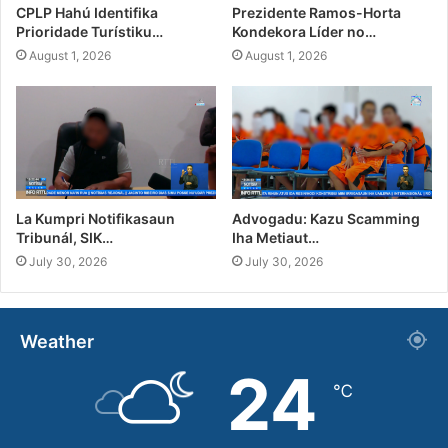
CPLP Hahú Identifika
Prezidente Ramos-Horta
Prioridade Turístiku…
Kondekora Líder no…
August 1, 2026
August 1, 2026
La Kumpri Notifikasaun
Advogadu: Kazu Scamming
Tribunál, SIK…
Iha Metiaut…
July 30, 2026
July 30, 2026
Weather
24
℃