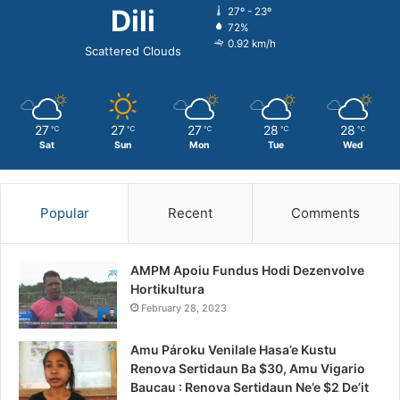
Dili
27º - 23º
72%
0.92 km/h
Scattered Clouds
27
27
27
28
28
℃
℃
℃
℃
℃
Sat
Sun
Mon
Tue
Wed
Popular
Recent
Comments
AMPM Apoiu Fundus Hodi Dezenvolve
Hortikultura
February 28, 2023
Amu Pároku Venilale Hasa’e Kustu
Renova Sertidaun Ba $30, Amu Vigario
Baucau : Renova Sertidaun Ne’e $2 De’it