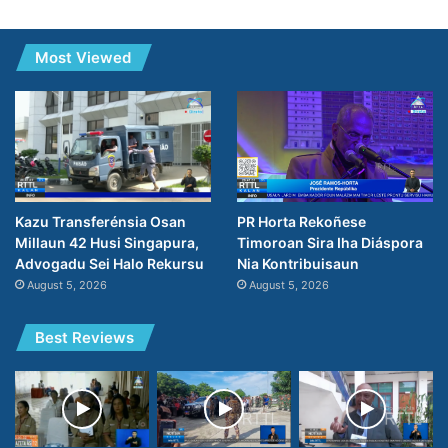
Most Viewed
PR Horta Rekoñese
Kazu Transferénsia Osan
Timoroan Sira Iha Diáspora
Millaun 42 Husi Singapura,
Nia Kontribuisaun
Advogadu Sei Halo Rekursu
August 5, 2026
August 5, 2026
Best Reviews