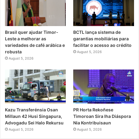
Brasil quer ajudar Timor-
BCTL lança sistema de
Leste a melhorar as
garantias mobiliárias para
variedades de café arábica e
facilitar o acesso ao crédito
robusta
August 5, 2026
August 5, 2026
PR Horta Rekoñese
Kazu Transferénsia Osan
Timoroan Sira Iha Diáspora
Millaun 42 Husi Singapura,
Nia Kontribuisaun
Advogadu Sei Halo Rekursu
August 5, 2026
August 5, 2026