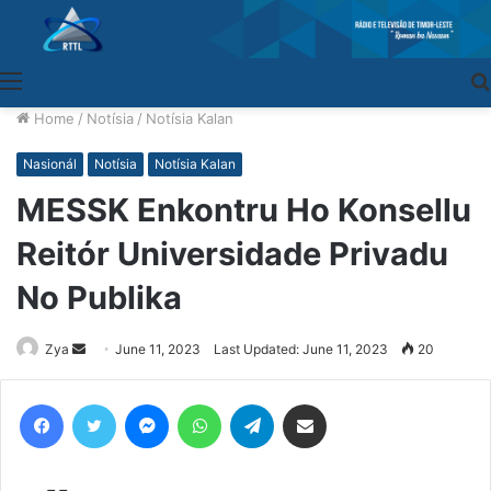
Menu
Home
/
Notísia
/
Notísia Kalan
Nasionál
Notísia
Notísia Kalan
MESSK Enkontru Ho Konsellu
Reitór Universidade Privadu
No Publika
Zya
Send
June 11, 2023
Last Updated: June 11, 2023
20
an
email
Facebook
Twitter
Messenger
WhatsApp
Telegram
Share via Email