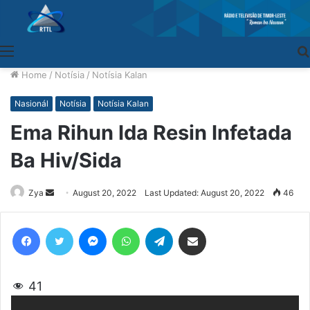
Menu
Home
/
Notísia
/
Notísia Kalan
Nasionál
Notísia
Notísia Kalan
Ema Rihun Ida Resin Infetada
Ba Hiv/Sida
Zya
Send
August 20, 2022
Last Updated: August 20, 2022
46
an
email
Facebook
Twitter
Messenger
WhatsApp
Telegram
Share via Email
41