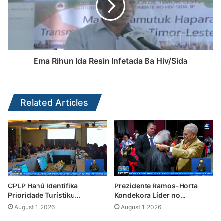
Ema Rihun Ida Resin Infetada Ba Hiv/Sida
Related Articles
CPLP Hahú Identifika
Prezidente Ramos-Horta
Prioridade Turístiku…
Kondekora Líder no…
August 1, 2026
August 1, 2026