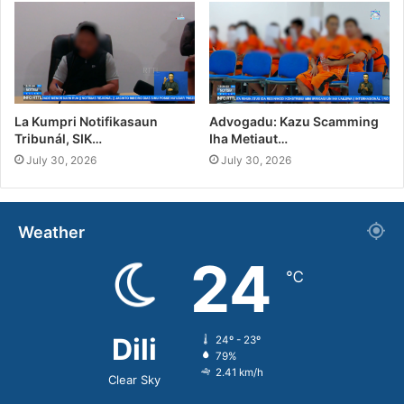
La Kumpri Notifikasaun
Advogadu: Kazu Scamming
Tribunál, SIK…
Iha Metiaut…
July 30, 2026
July 30, 2026
Weather
24
℃
Dili
24º - 23º
79%
2.41 km/h
Clear Sky