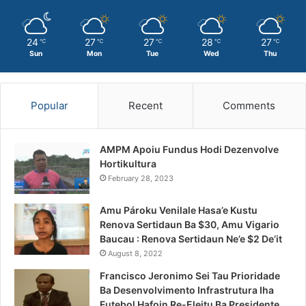
24
27
27
28
27
℃
℃
℃
℃
℃
Sun
Mon
Tue
Wed
Thu
Popular
Recent
Comments
AMPM Apoiu Fundus Hodi Dezenvolve
Hortikultura
February 28, 2023
Amu Pároku Venilale Hasa’e Kustu
Renova Sertidaun Ba $30, Amu Vigario
Baucau : Renova Sertidaun Ne’e $2 De’it
August 8, 2022
Francisco Jeronimo Sei Tau Prioridade
Ba Desenvolvimento Infrastrutura Iha
Futebol Hafoin Re-Eleitu Ba Presidente