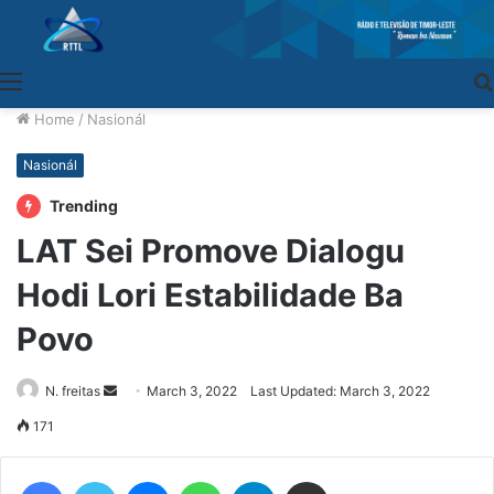
Menu
Home
/
Nasionál
Nasionál
Trending
LAT Sei Promove Dialogu
Hodi Lori Estabilidade Ba
Povo
N. freitas
Send
March 3, 2022
Last Updated: March 3, 2022
an
171
email
Facebook
Twitter
Messenger
WhatsApp
Telegram
Share via Email