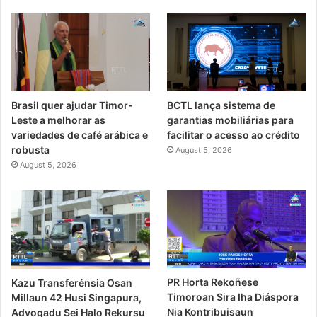
Brasil quer ajudar Timor-
BCTL lança sistema de
Leste a melhorar as
garantias mobiliárias para
variedades de café arábica e
facilitar o acesso ao crédito
robusta
August 5, 2026
August 5, 2026
PR Horta Rekoñese
Kazu Transferénsia Osan
Timoroan Sira Iha Diáspora
Millaun 42 Husi Singapura,
Nia Kontribuisaun
Advogadu Sei Halo Rekursu