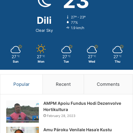
23
Dili
27º - 23º
77%
1.9 km/h
Clear Sky
27
27
27
27
27
℃
℃
℃
℃
℃
Sun
Mon
Tue
Wed
Thu
Popular
Recent
Comments
AMPM Apoiu Fundus Hodi Dezenvolve
Hortikultura
February 28, 2023
Amu Pároku Venilale Hasa’e Kustu