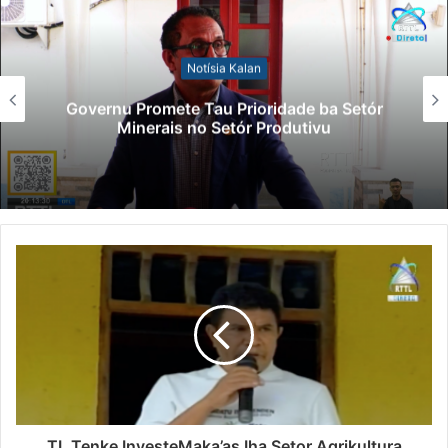
Notísia Kalan
Governu Promete Tau Prioridade ba Setór
Minerais no Setór Produtivu
TL Tenke InvesteMaka’as Iha Setor Agrikultura