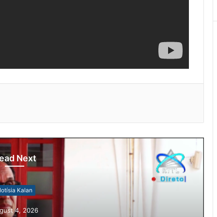
ead Next
otísia Kalan
gust 4, 2026