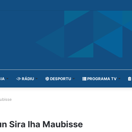
IA
RÁDIU
DESPORTU
PROGRAMA TV
aubisse
un Sira Iha Maubisse