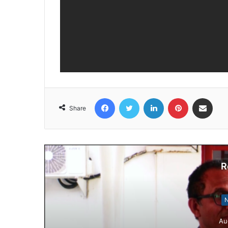
Facebook
Twitter
LinkedIn
Pinterest
Share via Email
Share
R
N
Au