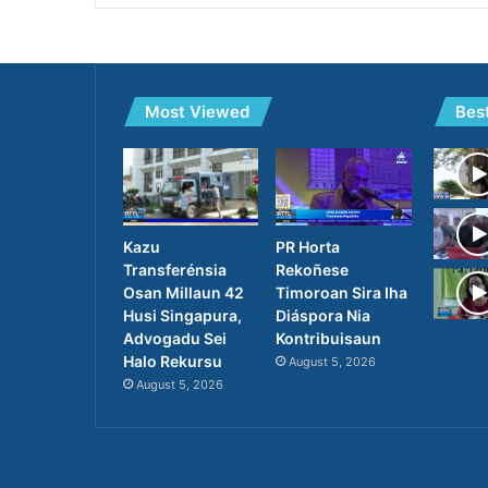
Most Viewed
Bes
PR Horta
Kazu
Rekoñese
Transferénsia
Timoroan Sira Iha
Osan Millaun 42
Diáspora Nia
Husi Singapura,
Kontribuisaun
Advogadu Sei
Halo Rekursu
August 5, 2026
August 5, 2026