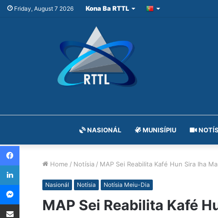
Kona Ba RTTL
Friday, August 7 2026
NASIONÁL
MUNISÍPIU
NOTÍS
Facebook
Home
/
Notísia
/
MAP Sei Reabilita Kafé Hun Sira Iha M
LinkedIn
Messenger
Nasionál
Notísia
Notísia Meiu-Dia
MAP Sei Reabilita Kafé H
Share via Email