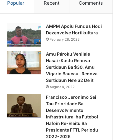
Popular
Recent
Comments
AMPM Apoiu Fundus Hodi
Dezenvolve Hortikultura
February 28, 2023
Amu Pároku Venilale
Hasa’e Kustu Renova
Sertidaun Ba $30, Amu
Vigario Baucau : Renova
Sertidaun Ne’e $2 De’it
August 8, 2022
Francisco Jeronimo Sei
Tau Prioridade Ba
Desenvolvimento
Infrastrutura Iha Futebol
Notísia Kalan
Hafoin Re-Eleitu Ba
Presidente FFTL Periodu
August 4, 2026
2022-2026