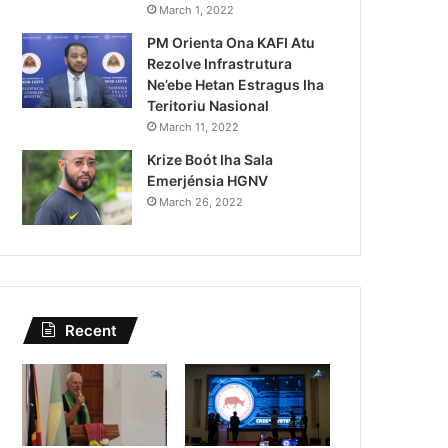
Lei Siberseguransa Ajuda Au
March 1, 2022
PM Orienta Ona KAFI Atu
Kaptura Autór Kriminozu h
Rezolve Infrastrutura
Estranjeiru
Ne’ebe Hetan Estragus Iha
Teritoriu Nasional
March 11, 2022
Krize Boót Iha Sala
Emerjénsia HGNV
March 26, 2022
Recent