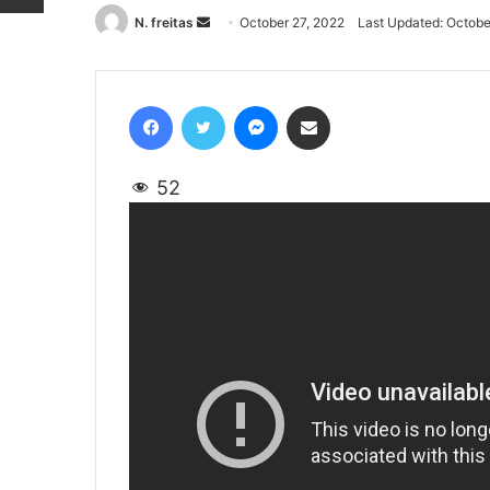
N. freitas
Send
October 27, 2022
Last Updated: Octobe
an
email
Facebook
Twitter
Messenger
Share via Email
52