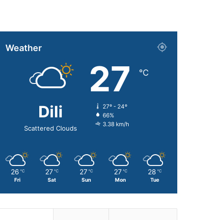
Weather
27
℃
Dili
27º - 24º
66%
3.38 km/h
Scattered Clouds
26
27
27
27
28
℃
℃
℃
℃
℃
Fri
Sat
Sun
Mon
Tue