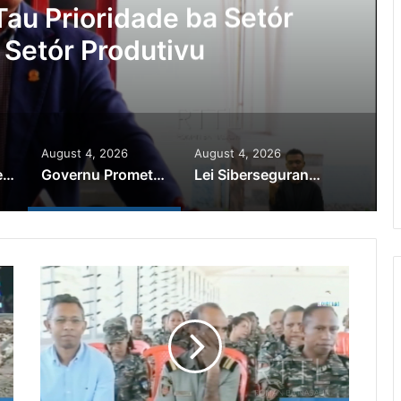
au Prioridade ba Setór
 Setór Produtivu
August 4, 2026
August 4, 2026
PR Horta Rekoñese Timoroan Sira Iha Diáspora Nia Kontribuisaun
Governu Promete Tau Prioridade ba Setór Minerais no Setór Produtivu
Lei Siberseguransa Ajuda Autoridade Polisiál Kaptura Autór Kriminozu ho Paradeiru Iha Estranjeiru