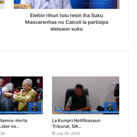
Eleitór rihun tolu resin iha Suku
Mascarenhas no Caicoli la partisipa
eleisaun suku
 Ramos-Horta
La Kumpri Notifikasaun
Líder no…
Tribunál, SIK…
026
July 30, 2026