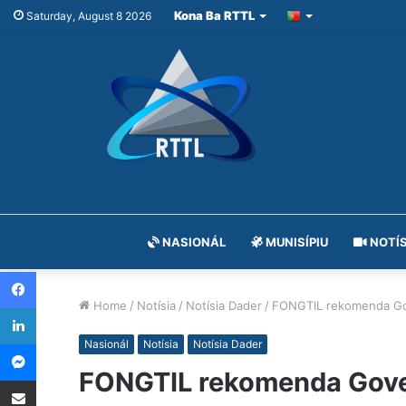
Kona Ba RTTL
Saturday, August 8 2026
NASIONÁL
MUNISÍPIU
NOTÍS
Facebook
Home
/
Notísia
/
Notísia Dader
/
FONGTIL rekomenda Gover
LinkedIn
Messenger
Nasionál
Notísia
Notísia Dader
FONGTIL rekomenda Governu
Share via Email