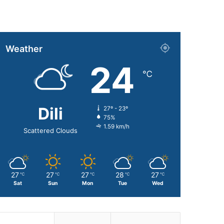
Weather
24
℃
Dili
27º - 23º
75%
1.59 km/h
Scattered Clouds
27
27
27
28
27
℃
℃
℃
℃
℃
Sat
Sun
Mon
Tue
Wed