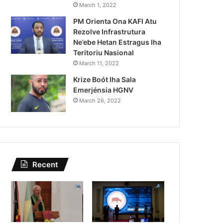
Lei Siberseguransa Ajuda Au
March 1, 2022
PM Orienta Ona KAFI Atu
Kaptura Autór Kriminozu h
Rezolve Infrastrutura
Estranjeiru
Ne’ebe Hetan Estragus Iha
Teritoriu Nasional
March 11, 2022
Krize Boót Iha Sala
Emerjénsia HGNV
March 26, 2022
Recent