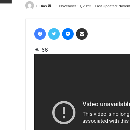
E. Dias
Send
November 10, 2023
Last Updated: Novem
an
email
Facebook
Twitter
Messenger
Share via Email
66