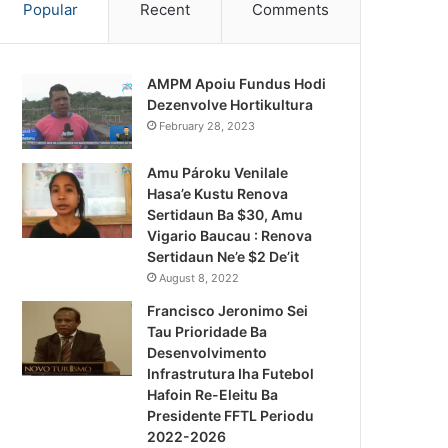
Popular
Recent
Comments
AMPM Apoiu Fundus Hodi
Dezenvolve Hortikultura
February 28, 2023
Amu Pároku Venilale
Hasa’e Kustu Renova
Sertidaun Ba $30, Amu
Vigario Baucau : Renova
Sertidaun Ne’e $2 De’it
August 8, 2022
Francisco Jeronimo Sei
Tau Prioridade Ba
Desenvolvimento
Infrastrutura Iha Futebol
Notísia Kalan
Hafoin Re-Eleitu Ba
Presidente FFTL Periodu
August 4, 2026
2022-2026