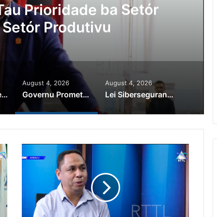
au Prioridade ba Setór
 Setór Produtivu
August 4, 2026
August 4, 2026
PR Horta Rekoñese Timoroan Sira Iha Diáspora Nia Kontribuisaun
Governu Promete Tau Prioridade ba Setór Minerais no Setór Produtivu
Lei Siberseguransa Ajuda Autoridade Polisiál Kaptura Autór Kriminozu ho Paradeiru Iha Estranjeiru