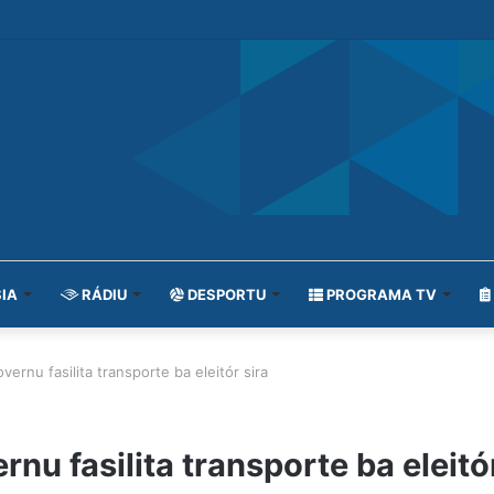
IA
RÁDIU
DESPORTU
PROGRAMA TV
nu fasilita transporte ba eleitór sira
 fasilita transporte ba eleitór