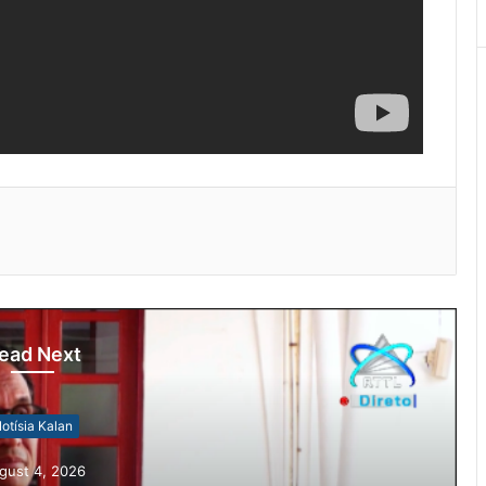
ead Next
otísia Kalan
gust 4, 2026