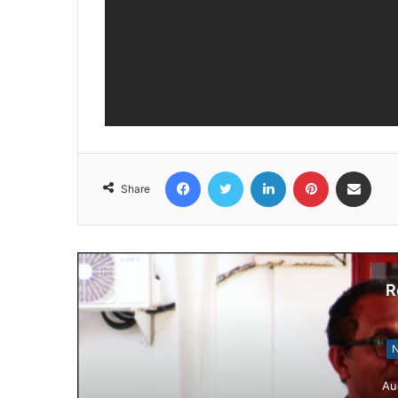
Facebook
Twitter
LinkedIn
Pinterest
Share via Email
Share
R
N
Au