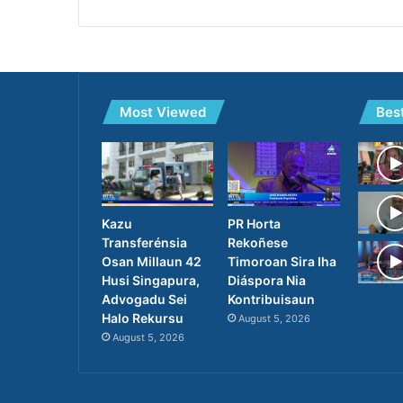
Most Viewed
Bes
PR Horta
Kazu
Rekoñese
Transferénsia
Timoroan Sira Iha
Osan Millaun 42
Diáspora Nia
Husi Singapura,
Kontribuisaun
Advogadu Sei
Halo Rekursu
August 5, 2026
August 5, 2026