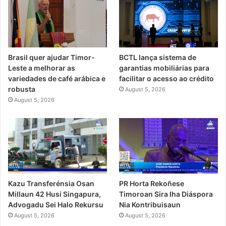
Brasil quer ajudar Timor-
BCTL lança sistema de
Leste a melhorar as
garantias mobiliárias para
variedades de café arábica e
facilitar o acesso ao crédito
robusta
August 5, 2026
August 5, 2026
PR Horta Rekoñese
Kazu Transferénsia Osan
Timoroan Sira Iha Diáspora
Millaun 42 Husi Singapura,
Nia Kontribuisaun
Advogadu Sei Halo Rekursu
August 5, 2026
August 5, 2026