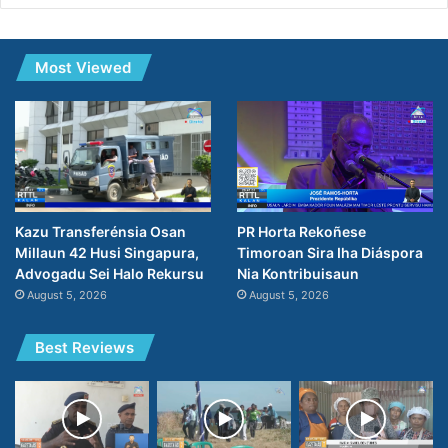
Most Viewed
PR Horta Rekoñese
Kazu Transferénsia Osan
Timoroan Sira Iha Diáspora
Millaun 42 Husi Singapura,
Nia Kontribuisaun
Advogadu Sei Halo Rekursu
August 5, 2026
August 5, 2026
Best Reviews