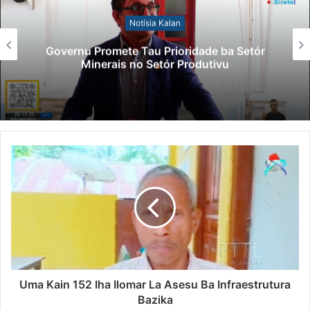
Notísia
 Kalan
Lei Siberseguransa
Prioridade ba Setór
Polisiál Kaptura A
tór Produtivu
Paradeiru Iha
Uma Kain 152 Iha Ilomar La Asesu Ba Infraestrutura
Bazika