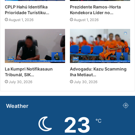
CPLP Hahú Identifika
Prezidente Ramos-Horta
Prioridade Turístiku…
Kondekora Líder no…
August 1, 2026
August 1, 2026
La Kumpri Notifikasaun
Advogadu: Kazu Scamming
Tribunál, SIK…
Iha Metiaut…
July 30, 2026
July 30, 2026
Weather
23
℃