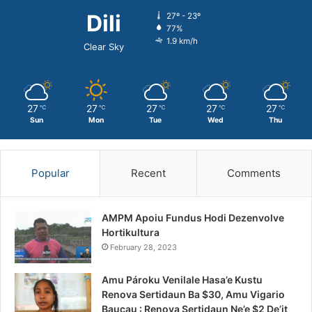
Dili
27º - 23º
77%
1.9 km/h
Clear Sky
27
27
27
27
27
℃
℃
℃
℃
℃
Sun
Mon
Tue
Wed
Thu
Popular
Recent
Comments
AMPM Apoiu Fundus Hodi Dezenvolve
Hortikultura
February 28, 2023
Amu Pároku Venilale Hasa’e Kustu
Renova Sertidaun Ba $30, Amu Vigario
Baucau : Renova Sertidaun Ne’e $2 De’it