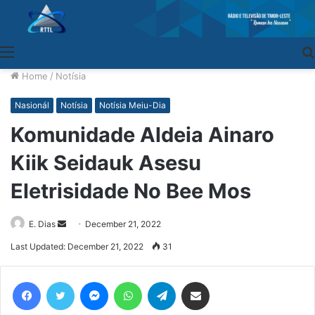
Menu
Home
/
Notísia
Nasionál
Notísia
Notísia Meiu-Dia
Komunidade Aldeia Ainaro
Kiik Seidauk Asesu
Eletrisidade No Bee Mos
E. Dias
Send
December 21, 2022
an
Last Updated: December 21, 2022
31
email
Facebook
Twitter
Messenger
WhatsApp
Telegram
Share via Email