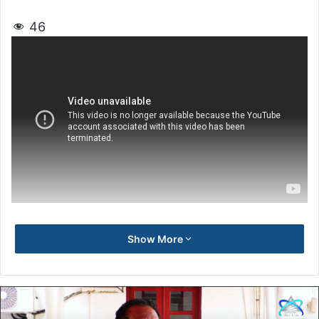
46
Show More