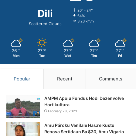
Dili
26º - 24º
64%
3.23 km/h
Scattered Clouds
26
27
27
27
27
℃
℃
℃
℃
℃
Mon
Tue
Wed
Thu
Fri
Popular
Recent
Comments
AMPM Apoiu Fundus Hodi Dezenvolve
Hortikultura
February 28, 2023
Amu Pároku Venilale Hasa’e Kustu
Renova Sertidaun Ba $30, Amu Vigario