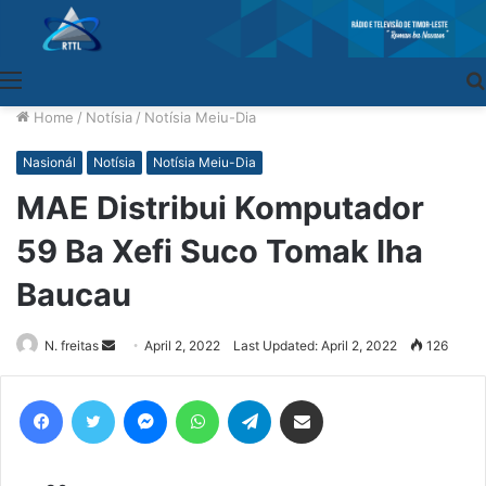
Menu
Home
/
Notísia
/
Notísia Meiu-Dia
Nasionál
Notísia
Notísia Meiu-Dia
MAE Distribui Komputador
59 Ba Xefi Suco Tomak Iha
Baucau
N. freitas
Send
April 2, 2022
Last Updated: April 2, 2022
126
an
email
Facebook
Twitter
Messenger
WhatsApp
Telegram
Share via Email