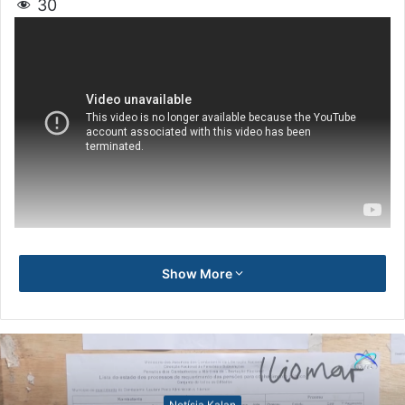
30
Show More
Notísia Kalan