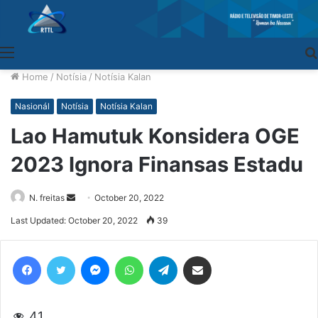
Menu
Home
/
Notísia
/
Notísia Kalan
Nasionál
Notísia
Notísia Kalan
Lao Hamutuk Konsidera OGE
2023 Ignora Finansas Estadu
N. freitas
Send
October 20, 2022
an
Last Updated: October 20, 2022
39
email
Facebook
Twitter
Messenger
WhatsApp
Telegram
Share via Email
41