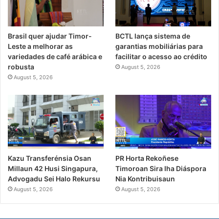
Brasil quer ajudar Timor-
BCTL lança sistema de
Leste a melhorar as
garantias mobiliárias para
variedades de café arábica e
facilitar o acesso ao crédito
robusta
August 5, 2026
August 5, 2026
PR Horta Rekoñese
Kazu Transferénsia Osan
Timoroan Sira Iha Diáspora
Millaun 42 Husi Singapura,
Nia Kontribuisaun
Advogadu Sei Halo Rekursu
August 5, 2026
August 5, 2026