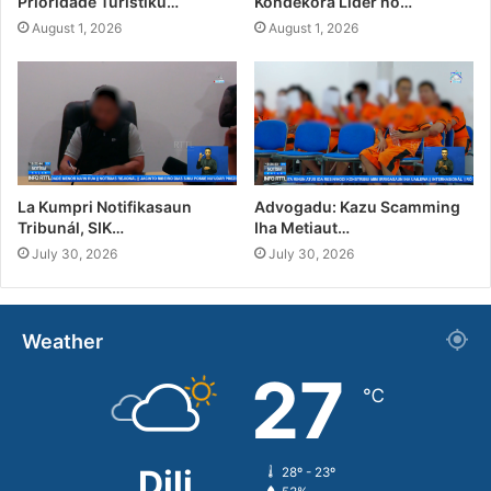
Prioridade Turístiku…
Kondekora Líder no…
August 1, 2026
August 1, 2026
La Kumpri Notifikasaun
Advogadu: Kazu Scamming
Tribunál, SIK…
Iha Metiaut…
July 30, 2026
July 30, 2026
Weather
27
℃
Dili
28º - 23º