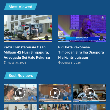
Most Viewed
PR Horta Rekoñese
Kazu Transferénsia Osan
Timoroan Sira Iha Diáspora
Millaun 42 Husi Singapura,
Nia Kontribuisaun
Advogadu Sei Halo Rekursu
August 5, 2026
August 5, 2026
Best Reviews