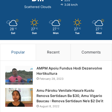
53%
3.08 km/h
Scattered Clouds
28
27
27
27
27
℃
℃
℃
℃
℃
Sat
Sun
Mon
Tue
Wed
Popular
Recent
Comments
AMPM Apoiu Fundus Hodi Dezenvolve
Hortikultura
February 28, 2023
Amu Pároku Venilale Hasa’e Kustu
Renova Sertidaun Ba $30, Amu Vigario
Baucau : Renova Sertidaun Ne’e $2 De’it
August 8, 2022