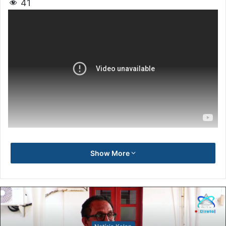
41
Show More