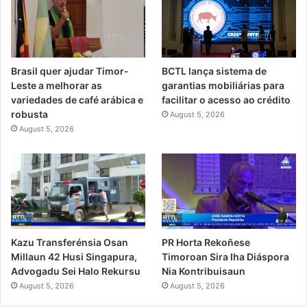
Brasil quer ajudar Timor-
BCTL lança sistema de
Leste a melhorar as
garantias mobiliárias para
variedades de café arábica e
facilitar o acesso ao crédito
robusta
August 5, 2026
August 5, 2026
PR Horta Rekoñese
Kazu Transferénsia Osan
Timoroan Sira Iha Diáspora
Millaun 42 Husi Singapura,
Nia Kontribuisaun
Advogadu Sei Halo Rekursu
August 5, 2026
August 5, 2026