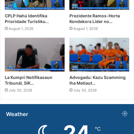
CPLP Hahú Identifika
Prezidente Ramos-Horta
Prioridade Turístiku…
Kondekora Líder no…
August 1, 2026
August 1, 2026
La Kumpri Notifikasaun
Advogadu: Kazu Scamming
Tribunál, SIK…
Iha Metiaut…
July 30, 2026
July 30, 2026
Weather
24
℃