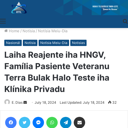
Menu
Home
/
Notísia
/
Notísia Meiu-Dia
Nasionál
Notísia
Notísia Meiu-Dia
Notisias
Laiha Reajente iha HNGV,
Família Pasiente Veteranu
Terra Bulak Halo Teste iha
Klínika Privadu
E. Dias
Send
July 18, 2024
Last Updated: July 18, 2024
32
an
email
Facebook
Twitter
Messenger
WhatsApp
Telegram
Share via Email