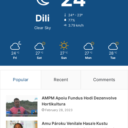
Dili
24º - 23º
77%
3.79 km/h
Clear Sky
24
27
27
27
28
℃
℃
℃
℃
℃
Fri
Sat
Sun
Mon
Tue
Popular
Recent
Comments
AMPM Apoiu Fundus Hodi Dezenvolve
Hortikultura
February 28, 2023
Amu Pároku Venilale Hasa’e Kustu