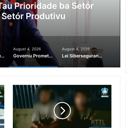
au Prioridade ba Setór
 Setór Produtivu
August 4, 2026
August 4, 2026
PR Horta Rekoñese Timoroan Sira Iha Diáspora Nia Kontribuisaun
Governu Promete Tau Prioridade ba Setór Minerais no Setór Produtivu
Lei Siberseguransa Ajuda Autoridade Polisiál Kaptura Autór Kriminozu ho Paradeiru Iha Estranjeiru