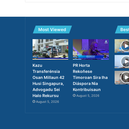
Most Viewed
Bes
PR Horta
Kazu
Rekoñese
Transferénsia
Timoroan Sira Iha
Osan Millaun 42
Diáspora Nia
Husi Singapura,
Kontribuisaun
Advogadu Sei
Halo Rekursu
August 5, 2026
August 5, 2026