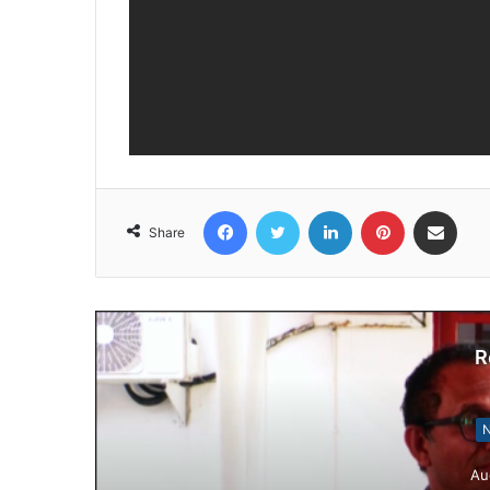
Facebook
Twitter
LinkedIn
Pinterest
Share via Email
Share
R
N
Au