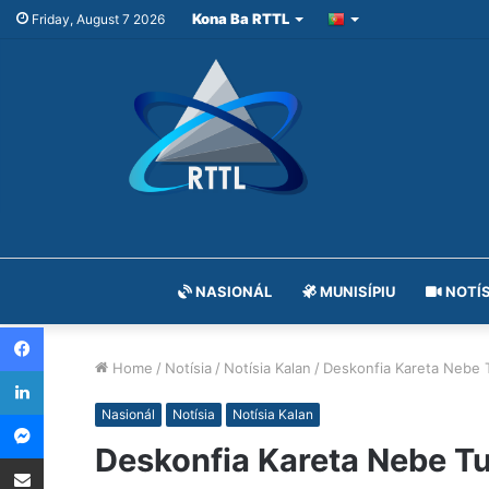
Kona Ba RTTL
Friday, August 7 2026
NASIONÁL
MUNISÍPIU
NOTÍS
Facebook
Home
/
Notísia
/
Notísia Kalan
/
Deskonfia Kareta Nebe 
LinkedIn
Messenger
Nasionál
Notísia
Notísia Kalan
Deskonfia Kareta Nebe T
Share via Email