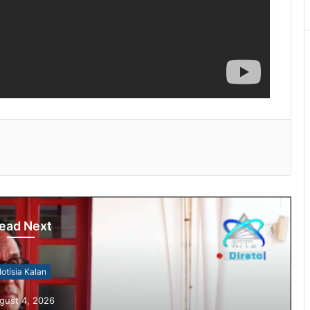
ead Next
otísia Kalan
gust 4, 2026