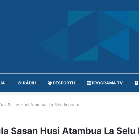
IA
RÁDIU
DESPORTU
PROGRAMA TV
Tula Sasan Husi Atambua La Selu Impostu
ula Sasan Husi Atambua La Selu