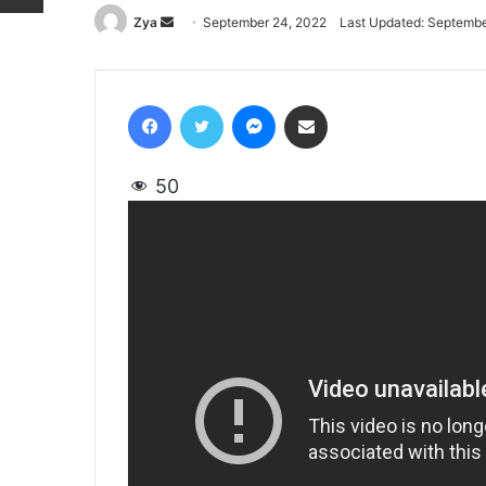
Zya
Send
September 24, 2022
Last Updated: Septembe
an
email
Facebook
Twitter
Messenger
Share via Email
50