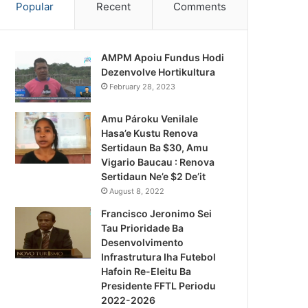
Popular
Recent
Comments
AMPM Apoiu Fundus Hodi
Dezenvolve Hortikultura
February 28, 2023
Amu Pároku Venilale
Hasa’e Kustu Renova
Sertidaun Ba $30, Amu
Vigario Baucau : Renova
Sertidaun Ne’e $2 De’it
August 8, 2022
Francisco Jeronimo Sei
Tau Prioridade Ba
Desenvolvimento
Infrastrutura Iha Futebol
Notísia Kalan
Hafoin Re-Eleitu Ba
Presidente FFTL Periodu
August 4, 2026
2022-2026