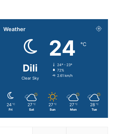
Weather
24
℃
Dili
24º - 23º
72%
2.61 km/h
Clear Sky
24
27
27
27
28
℃
℃
℃
℃
℃
Fri
Sat
Sun
Mon
Tue