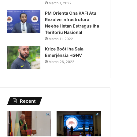
Lei Siberseguransa Ajuda Au
March 1, 2022
PM Orienta Ona KAFI Atu
Kaptura Autór Kriminozu h
Rezolve Infrastrutura
Estranjeiru
Ne’ebe Hetan Estragus Iha
Teritoriu Nasional
March 11, 2022
Krize Boót Iha Sala
Emerjénsia HGNV
March 26, 2022
Recent