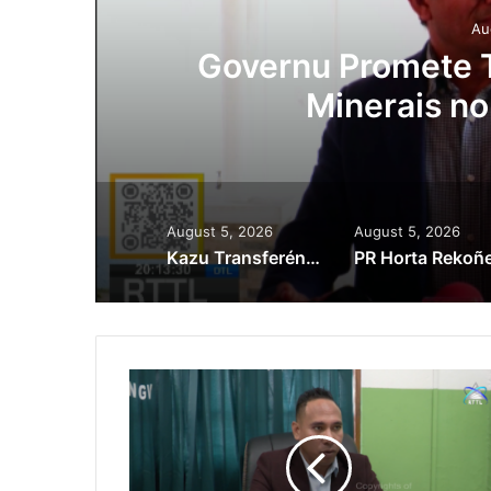
Au
ora
Governu Promete T
Minerais no
August 5, 2026
August 5, 2026
Kazu Transferénsia Osan Millaun 42 Husi Singapura, Advogadu Sei Halo Rekursu