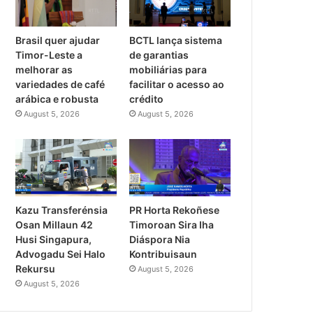
Brasil quer ajudar
BCTL lança sistema
Timor-Leste a
de garantias
melhorar as
mobiliárias para
variedades de café
facilitar o acesso ao
arábica e robusta
crédito
August 5, 2026
August 5, 2026
PR Horta Rekoñese
Kazu Transferénsia
Timoroan Sira Iha
Osan Millaun 42
Diáspora Nia
Husi Singapura,
Kontribuisaun
Advogadu Sei Halo
Rekursu
August 5, 2026
August 5, 2026