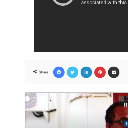
Facebook
Twitter
LinkedIn
Pinterest
Share via Email
Share
R
N