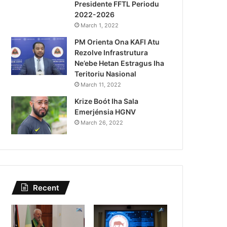
Presidente FFTL Periodu
August 4, 2026
2022-2026
Lei Siberseguransa Ajuda Au
March 1, 2022
PM Orienta Ona KAFI Atu
Kaptura Autór Kriminozu h
Rezolve Infrastrutura
Estranjeiru
Ne’ebe Hetan Estragus Iha
Teritoriu Nasional
March 11, 2022
Krize Boót Iha Sala
Emerjénsia HGNV
March 26, 2022
Recent