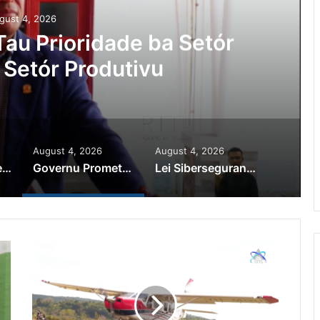
gust 4, 2026
au Prioridade ba Setór
 Setór Produtivu
August 4, 2026
August 4, 2026
PR Horta Rekoñese Timoroan Sira Iha Diáspora Nia Kontribuisaun
Governu Promete Tau Prioridade ba Setór Minerais no Setór Produtivu
Lei Siberseguransa Ajuda Autoridade Polisiál Kaptura Autór Kriminozu ho Paradeiru Iha Estranjeiru