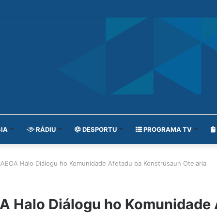
IA
RÁDIU
DESPORTU
PROGRAMA TV
 RAEOA Halo Diálogu ho Komunidade Afetadu ba Konstrusaun Otelaria
OA Halo Diálogu ho Komunidade