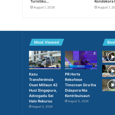
Turístiku…
Kondekora 
August 1, 2026
August 1, 2
Most Viewed
Bes
PR Horta
Kazu
Rekoñese
Transferénsia
Timoroan Sira Iha
Osan Millaun 42
Diáspora Nia
Husi Singapura,
Kontribuisaun
Advogadu Sei
Halo Rekursu
August 5, 2026
August 5, 2026