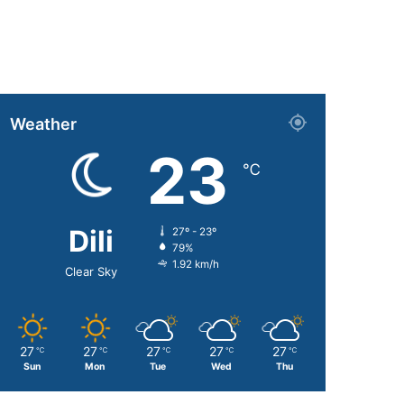
Weather
23
℃
Dili
27º - 23º
79%
1.92 km/h
Clear Sky
27
27
27
27
27
℃
℃
℃
℃
℃
Sun
Mon
Tue
Wed
Thu