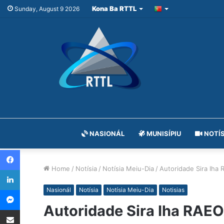
Kona Ba RTTL
Sunday, August 9 2026
NASIONÁL
MUNISÍPIU
NOTÍS
Facebook
Home
/
Notísia
/
Notísia Meiu-Dia
/
Autoridade Sira Iha
LinkedIn
Messenger
Nasionál
Notísia
Notísia Meiu-Dia
Notisias
Autoridade Sira Iha RAE
Share via Email