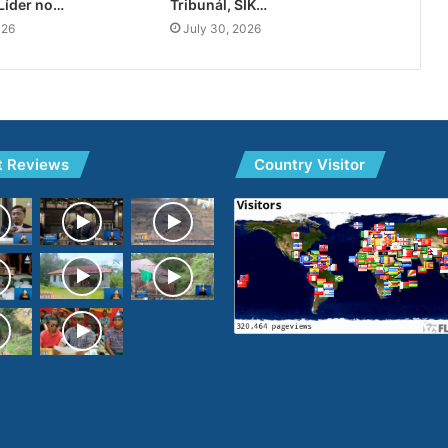
Líder no…
Tribunál, SIK…
026
July 30, 2026
t Reviews
Country Visitor