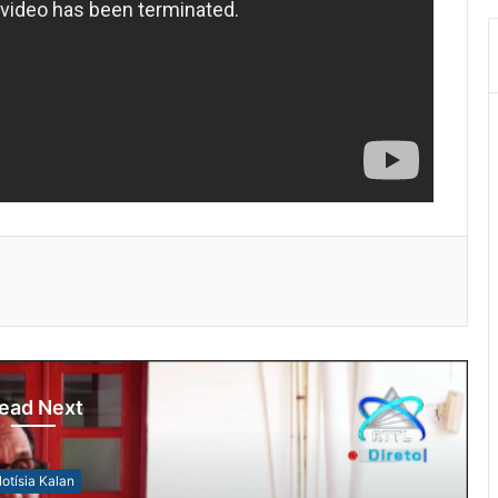
ead Next
otísia Kalan