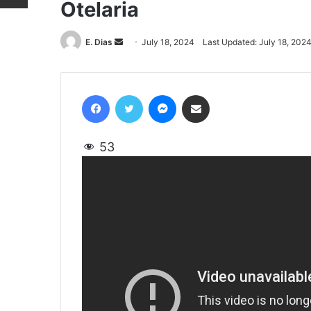
Otelaria
E. Dias
Send
July 18, 2024
Last Updated: July 18, 202
an
email
Facebook
Twitter
Messenger
Share via Email
53