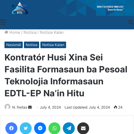
Menu
Home
/
Notísia
/
Notísia Kalan
Nasionál
Notísia
Notísia Kalan
Kontratór Husi Xina Sei
Fasilita Formasaun ba Pesoal
Teknolojia Informasaun
EDTL-EP Na’in Hitu
N. freitas
Send
July 4, 2024
Last Updated: July 4, 2024
24
an
email
Facebook
Twitter
Messenger
WhatsApp
Telegram
Share via Email