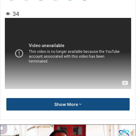
34
Show More