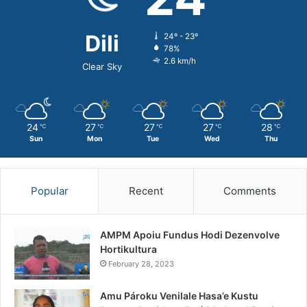
Dili
24º - 23º
78%
2.6 km/h
Clear Sky
24
27
27
27
28
℃
℃
℃
℃
℃
Sun
Mon
Tue
Wed
Thu
Popular
Recent
Comments
AMPM Apoiu Fundus Hodi Dezenvolve
Hortikultura
February 28, 2023
Amu Pároku Venilale Hasa’e Kustu