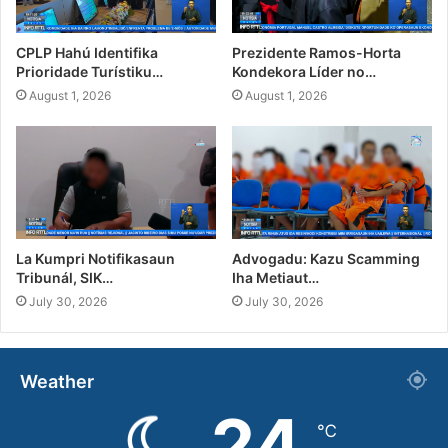
CPLP Hahú Identifika
Prezidente Ramos-Horta
Prioridade Turístiku…
Kondekora Líder no…
August 1, 2026
August 1, 2026
La Kumpri Notifikasaun
Advogadu: Kazu Scamming
Tribunál, SIK…
Iha Metiaut…
July 30, 2026
July 30, 2026
Weather
24
℃