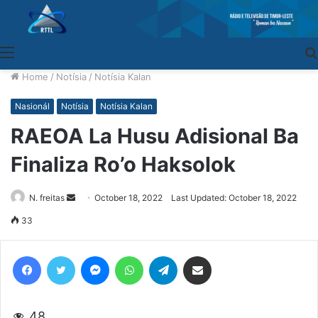
Menu
Home
/
Notísia
/
Notísia Kalan
Nasionál
Notísia
Notísia Kalan
RAEOA La Husu Adisional Ba
Finaliza Ro’o Haksolok
N. freitas
Send
October 18, 2022
Last Updated: October 18, 2022
an
33
email
Facebook
Twitter
Messenger
WhatsApp
Telegram
Share via Email
48