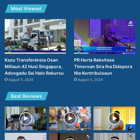
Most Viewed
PR Horta Rekoñese
Kazu Transferénsia Osan
Timoroan Sira Iha Diáspora
Millaun 42 Husi Singapura,
Nia Kontribuisaun
Advogadu Sei Halo Rekursu
August 5, 2026
August 5, 2026
Best Reviews