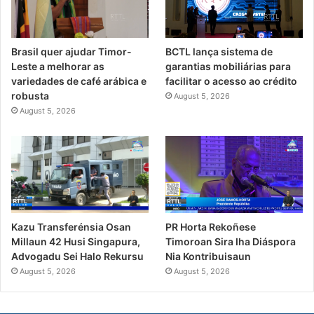
Brasil quer ajudar Timor-
BCTL lança sistema de
Leste a melhorar as
garantias mobiliárias para
variedades de café arábica e
facilitar o acesso ao crédito
robusta
August 5, 2026
August 5, 2026
PR Horta Rekoñese
Kazu Transferénsia Osan
Timoroan Sira Iha Diáspora
Millaun 42 Husi Singapura,
Nia Kontribuisaun
Advogadu Sei Halo Rekursu
August 5, 2026
August 5, 2026