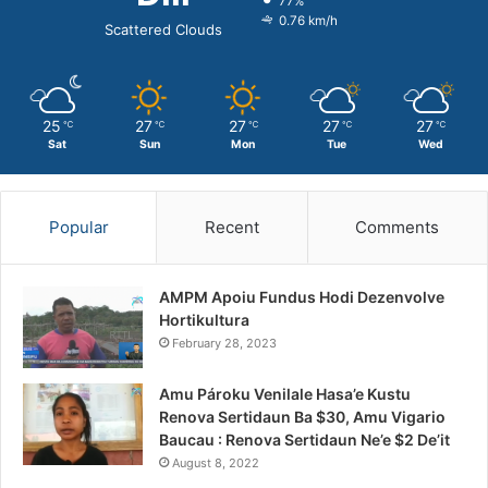
77%
0.76 km/h
Scattered Clouds
25
27
27
27
27
℃
℃
℃
℃
℃
Sat
Sun
Mon
Tue
Wed
Popular
Recent
Comments
AMPM Apoiu Fundus Hodi Dezenvolve
Hortikultura
February 28, 2023
Amu Pároku Venilale Hasa’e Kustu
Renova Sertidaun Ba $30, Amu Vigario
Baucau : Renova Sertidaun Ne’e $2 De’it
August 8, 2022