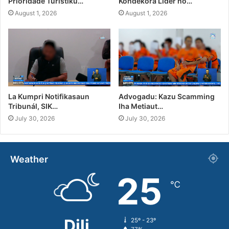
Prioridade Turístiku…
Kondekora Líder no…
August 1, 2026
August 1, 2026
La Kumpri Notifikasaun
Advogadu: Kazu Scamming
Tribunál, SIK…
Iha Metiaut…
July 30, 2026
July 30, 2026
Weather
25
℃
Dili
25º - 23º