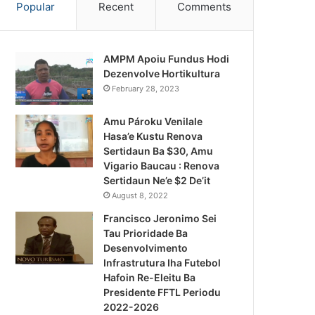
Popular
Recent
Comments
AMPM Apoiu Fundus Hodi
Dezenvolve Hortikultura
February 28, 2023
Amu Pároku Venilale
Hasa’e Kustu Renova
Sertidaun Ba $30, Amu
Vigario Baucau : Renova
Sertidaun Ne’e $2 De’it
August 8, 2022
Francisco Jeronimo Sei
Tau Prioridade Ba
Desenvolvimento
Infrastrutura Iha Futebol
Notísia Kalan
Hafoin Re-Eleitu Ba
Presidente FFTL Periodu
August 4, 2026
2022-2026