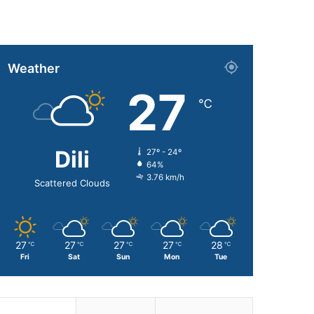
Weather
27
℃
Dili
27º - 24º
64%
3.76 km/h
Scattered Clouds
27
27
27
27
28
℃
℃
℃
℃
℃
Fri
Sat
Sun
Mon
Tue