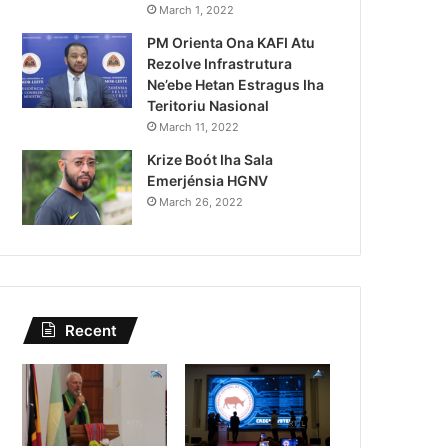
i Siberseguransa Ajuda Autorid
March 1, 2022
PM Orienta Ona KAFI Atu
Kaptura Autór Kriminozu ho Par
Rezolve Infrastrutura
Estranjeiru
Ne’ebe Hetan Estragus Iha
Teritoriu Nasional
March 11, 2022
Krize Boót Iha Sala
Emerjénsia HGNV
March 26, 2022
Recent