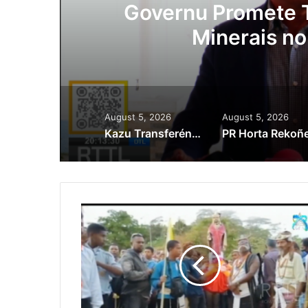
Governu Promete Tau Pr
Minerais no Setó
August 5, 2026
August 5, 2026
Kazu Transferénsia Osan Millaun 42 Husi Singapura, Advogadu Sei Halo Rekursu