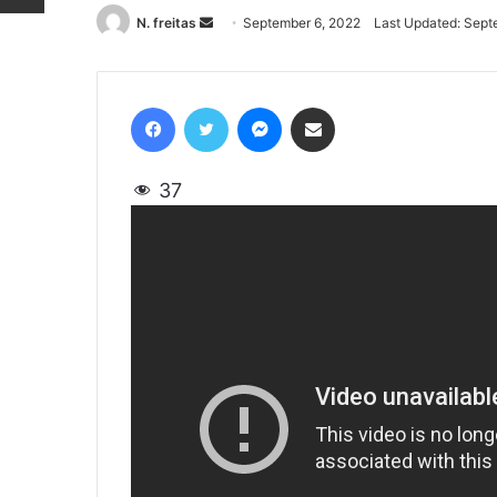
N. freitas
Send
September 6, 2022
Last Updated: Sept
an
email
Facebook
Twitter
Messenger
Share via Email
37