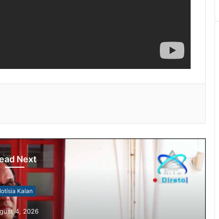
ead Next
6