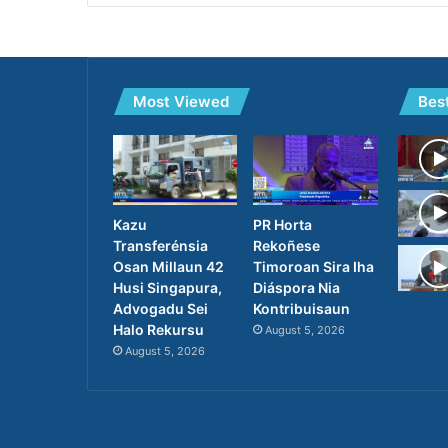
Most Viewed
Bes
PR Horta
Kazu
Rekoñese
Transferénsia
Timoroan Sira Iha
Osan Millaun 42
Diáspora Nia
Husi Singapura,
Kontribuisaun
Advogadu Sei
Halo Rekursu
August 5, 2026
August 5, 2026