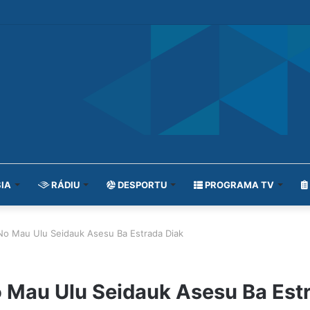
IA
RÁDIU
DESPORTU
PROGRAMA TV
 Mau Ulu Seidauk Asesu Ba Estrada Diak
Mau Ulu Seidauk Asesu Ba Estr