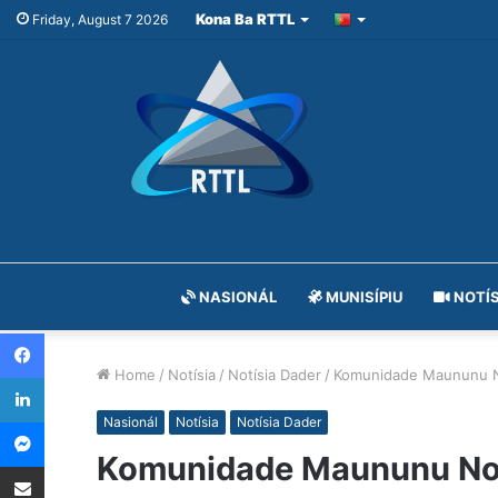
Kona Ba RTTL
Friday, August 7 2026
NASIONÁL
MUNISÍPIU
NOTÍS
Facebook
Home
/
Notísia
/
Notísia Dader
/
Komunidade Maununu No
LinkedIn
Messenger
Nasionál
Notísia
Notísia Dader
Komunidade Maununu No 
Share via Email