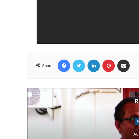
Facebook
Twitter
LinkedIn
Pinterest
Share via Email
Share
R
Notísia Kalan
August 4, 202