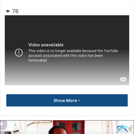
76
Show More