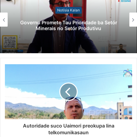
Notísia Kalan
Governu Promete Tau Prioridade ba Setór
Minerais no Setór Produtivu
Autoridade suco Uaimori preokupa lina
telkomunikasaun