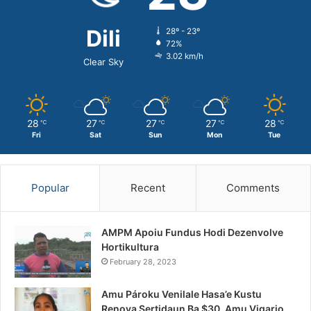
Dili
28º - 23º
72%
3.02 km/h
Clear Sky
28
27
27
27
28
℃
℃
℃
℃
℃
Fri
Sat
Sun
Mon
Tue
Popular
Recent
Comments
AMPM Apoiu Fundus Hodi Dezenvolve
Hortikultura
February 28, 2023
Amu Pároku Venilale Hasa’e Kustu
Renova Sertidaun Ba $30, Amu Vigario