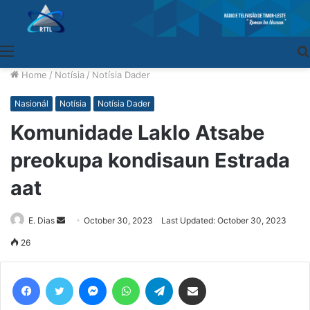
Menu
Home
/
Notísia
/
Notísia Dader
Nasionál
Notísia
Notísia Dader
Komunidade Laklo Atsabe
preokupa kondisaun Estrada
aat
E. Dias
Send
October 30, 2023
Last Updated: October 30, 2023
an
26
email
Facebook
Twitter
Messenger
WhatsApp
Telegram
Share via Email