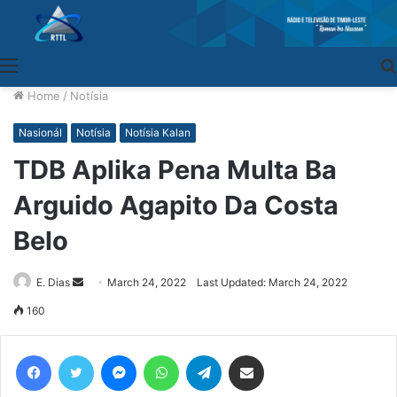
Menu
Home
/
Notísia
Nasionál
Notísia
Notísia Kalan
TDB Aplika Pena Multa Ba
Arguido Agapito Da Costa
Belo
E. Dias
Send
March 24, 2022
Last Updated: March 24, 2022
an
160
email
Facebook
Twitter
Messenger
WhatsApp
Telegram
Share via Email