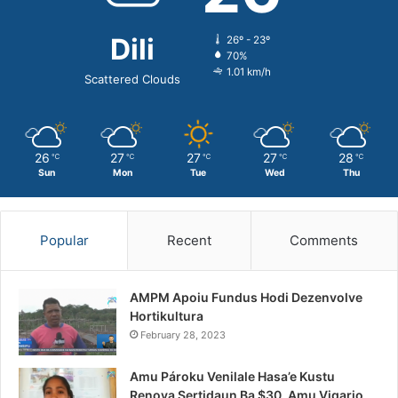
Dili
26º - 23º
70%
1.01 km/h
Scattered Clouds
26
27
27
27
28
℃
℃
℃
℃
℃
Sun
Mon
Tue
Wed
Thu
Popular
Recent
Comments
AMPM Apoiu Fundus Hodi Dezenvolve
Hortikultura
February 28, 2023
Amu Pároku Venilale Hasa’e Kustu
Renova Sertidaun Ba $30, Amu Vigario