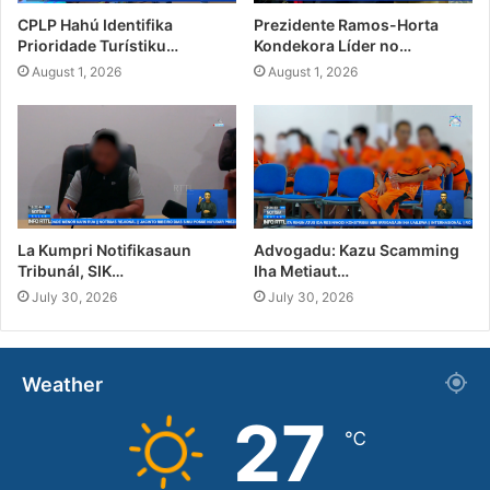
CPLP Hahú Identifika
Prezidente Ramos-Horta
Prioridade Turístiku…
Kondekora Líder no…
August 1, 2026
August 1, 2026
La Kumpri Notifikasaun
Advogadu: Kazu Scamming
Tribunál, SIK…
Iha Metiaut…
July 30, 2026
July 30, 2026
Weather
27
℃