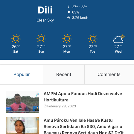
Dili
27º - 23º
63%
3.76 km/h
Clear Sky
26
27
27
27
27
℃
℃
℃
℃
℃
Sat
Sun
Mon
Tue
Wed
Popular
Recent
Comments
AMPM Apoiu Fundus Hodi Dezenvolve
Hortikultura
February 28, 2023
Amu Pároku Venilale Hasa’e Kustu
Renova Sertidaun Ba $30, Amu Vigario
Baucau : Renova Sertidaun Ne’e $2 De’it