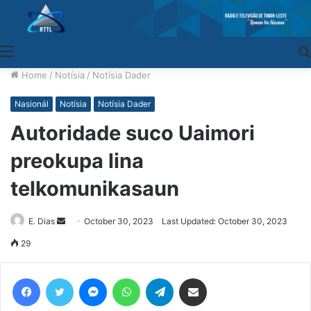
Menu
Home
/
Notísia
/
Notísia Dader
Nasionál
Notísia
Notísia Dader
Autoridade suco Uaimori
preokupa lina
telkomunikasaun
E. Dias
Send
October 30, 2023
Last Updated: October 30, 2023
an
29
email
Facebook
Twitter
Messenger
WhatsApp
Telegram
Share via Email