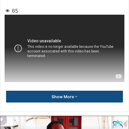
65
Show More