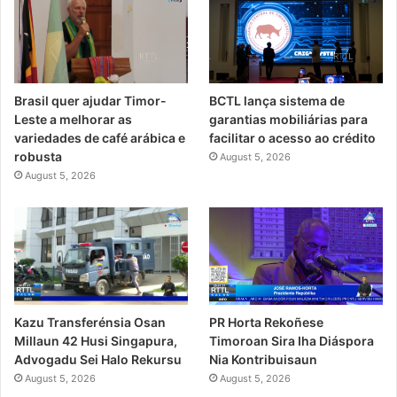
Brasil quer ajudar Timor-
BCTL lança sistema de
Leste a melhorar as
garantias mobiliárias para
variedades de café arábica e
facilitar o acesso ao crédito
robusta
August 5, 2026
August 5, 2026
PR Horta Rekoñese
Kazu Transferénsia Osan
Timoroan Sira Iha Diáspora
Millaun 42 Husi Singapura,
Nia Kontribuisaun
Advogadu Sei Halo Rekursu
August 5, 2026
August 5, 2026