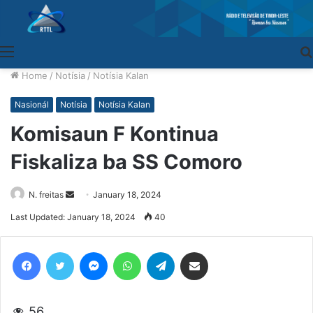
Menu
Home
/
Notísia
/
Notísia Kalan
Nasionál
Notísia
Notísia Kalan
Komisaun F Kontinua
Fiskaliza ba SS Comoro
N. freitas
Send
January 18, 2024
an
Last Updated: January 18, 2024
40
email
Facebook
Twitter
Messenger
WhatsApp
Telegram
Share via Email
56