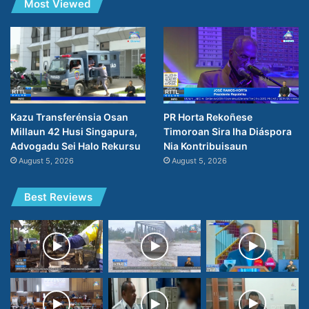
Most Viewed
PR Horta Rekoñese
Kazu Transferénsia Osan
Timoroan Sira Iha Diáspora
Millaun 42 Husi Singapura,
Nia Kontribuisaun
Advogadu Sei Halo Rekursu
August 5, 2026
August 5, 2026
Best Reviews