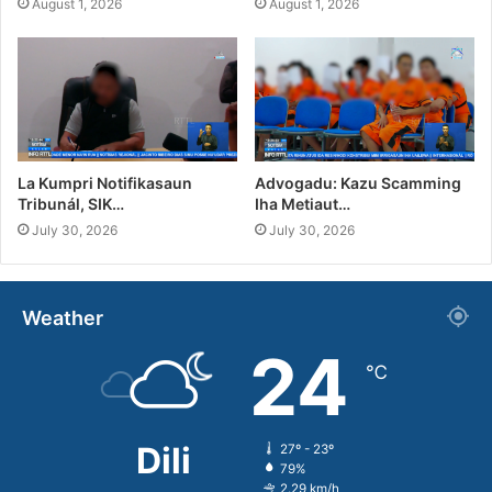
August 1, 2026
August 1, 2026
La Kumpri Notifikasaun
Advogadu: Kazu Scamming
Tribunál, SIK…
Iha Metiaut…
July 30, 2026
July 30, 2026
Weather
24
℃
Dili
27º - 23º
79%
2.29 km/h