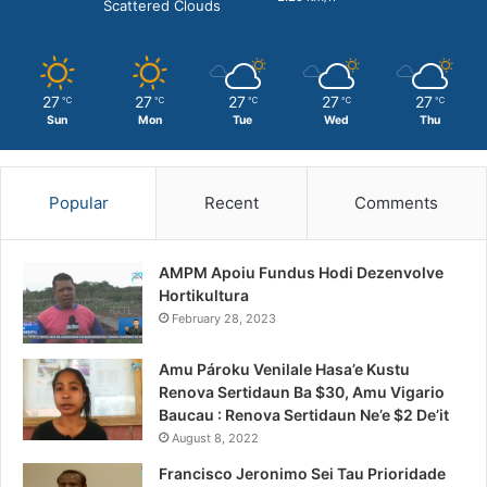
Scattered Clouds
27
27
27
27
27
℃
℃
℃
℃
℃
Sun
Mon
Tue
Wed
Thu
Popular
Recent
Comments
AMPM Apoiu Fundus Hodi Dezenvolve
Hortikultura
February 28, 2023
Amu Pároku Venilale Hasa’e Kustu
Renova Sertidaun Ba $30, Amu Vigario
Baucau : Renova Sertidaun Ne’e $2 De’it
August 8, 2022
Francisco Jeronimo Sei Tau Prioridade