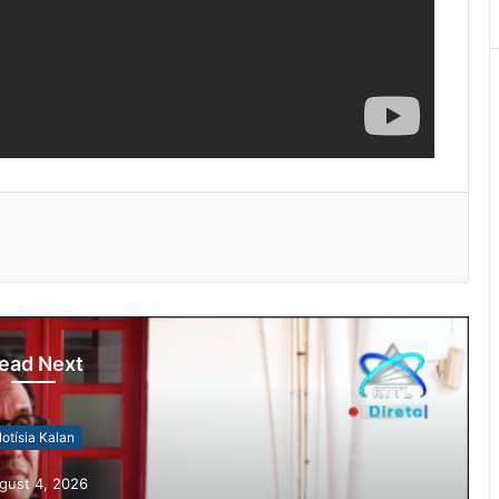
ead Next
otísia Kalan
gust 4, 2026