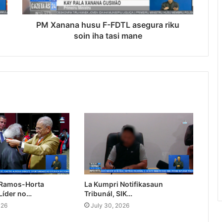
PM Xanana husu F-FDTL asegura riku
soin iha tasi mane
 Ramos-Horta
La Kumpri Notifikasaun
Líder no…
Tribunál, SIK…
026
July 30, 2026