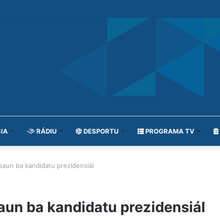
IA
RÁDIU
DESPORTU
PROGRAMA TV
saun ba kandidatu prezidensiál
un ba kandidatu prezidensiál