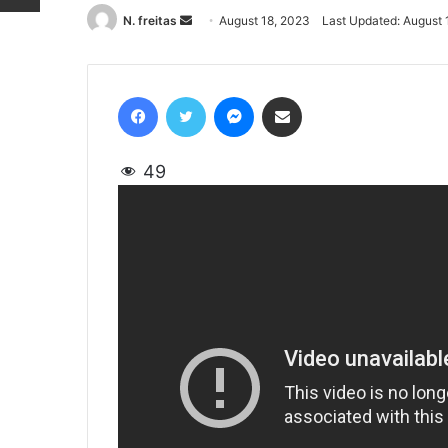
N. freitas
Send
August 18, 2023
Last Updated: August 
an
email
Facebook
Twitter
Messenger
Share via Email
49