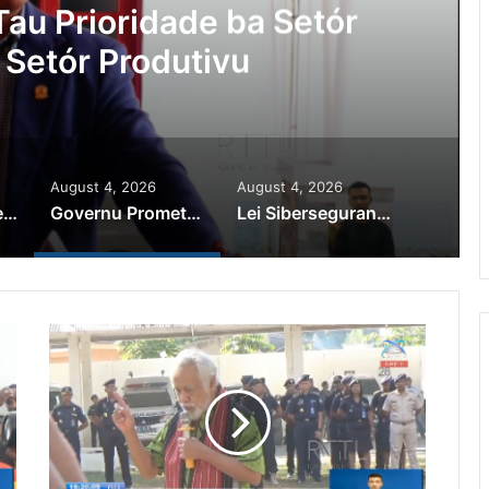
Ajuda Autoridade Polisiál
minozu ho Paradeiru Iha
ranjeiru
August 4, 2026
August 4, 2026
PR Horta Rekoñese Timoroan Sira Iha Diáspora Nia Kontribuisaun
Governu Promete Tau Prioridade ba Setór Minerais no Setór Produtivu
Lei Siberseguransa Ajuda Autoridade Polisiál Kaptura Autór Kriminozu ho Paradeiru Iha Estranjeiru