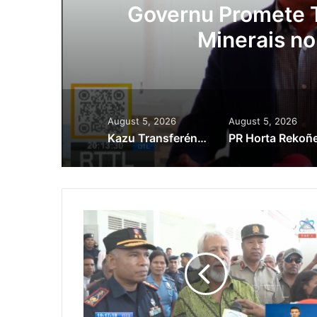
Lei Siberseguransa 
Kaptura Autór Kri
Est
August 5, 2026
August 5, 2026
Kazu Transferénsia Osan Millaun 42 Husi Singapura, Advogadu Sei Halo Rekursu