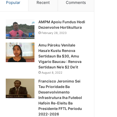
Popular
Recent
Comments
AMPM Apoiu Fundus Hodi
Dezenvolve Hortikultura
February 28, 2023
Amu Pároku Venilale
Hasa’e Kustu Renova
Sertidaun Ba $30, Amu
Vigario Baucau : Renova
Sertidaun Ne’e $2 De’it
August 8, 2022
Francisco Jeronimo Sei
Tau Prioridade Ba
Desenvolvimento
Infrastrutura Iha Futebol
Notísia Kalan
Hafoin Re-Eleitu Ba
Presidente FFTL Periodu
August 5, 2026
2022-2026