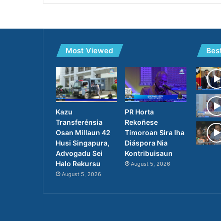
Most Viewed
Bes
PR Horta
Kazu
Rekoñese
Transferénsia
Timoroan Sira Iha
Osan Millaun 42
Diáspora Nia
Husi Singapura,
Kontribuisaun
Advogadu Sei
Halo Rekursu
August 5, 2026
August 5, 2026