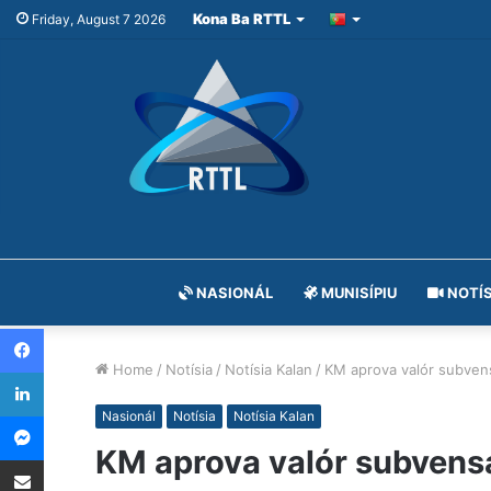
Kona Ba RTTL
Friday, August 7 2026
NASIONÁL
MUNISÍPIU
NOTÍS
Facebook
Home
/
Notísia
/
Notísia Kalan
/
KM aprova valór subven
LinkedIn
Messenger
Nasionál
Notísia
Notísia Kalan
KM aprova valór subvensa
Share via Email