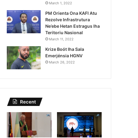
Kazu Transferénsia Osan M
March 1, 2022
PM Orienta Ona KAFI Atu
Singapura, Advogadu Sei
Rezolve Infrastrutura
Ne’ebe Hetan Estragus Iha
Teritoriu Nasional
March 11, 2022
Krize Boót Iha Sala
Emerjénsia HGNV
March 26, 2022
Recent