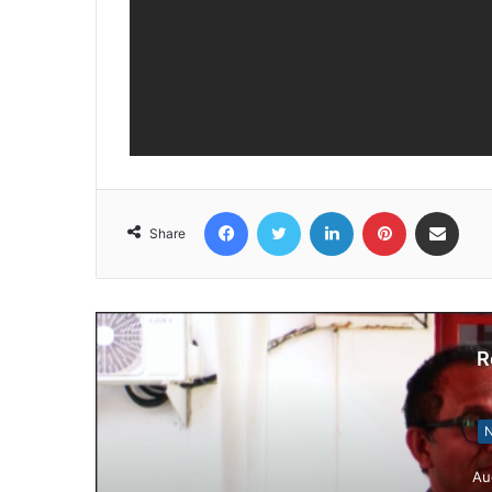
Facebook
Twitter
LinkedIn
Pinterest
Share via Email
Share
R
N
Au