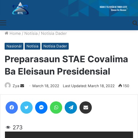
Menu
Home
/
Notísia
/
Notísia Dader
Nasionál
Notísia
Notísia Dader
Preparasaun STAE Covalima
Ba Eleisaun Presidensial
Zya
Send
March 18, 2022
Last Updated: March 18, 2022
150
an
email
Facebook
Twitter
Messenger
WhatsApp
Telegram
Share via Email
273