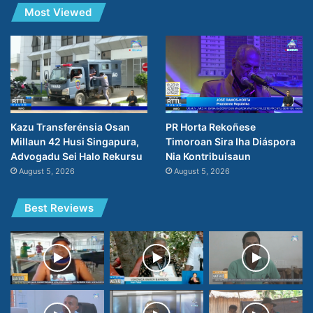
Most Viewed
PR Horta Rekoñese
Kazu Transferénsia Osan
Timoroan Sira Iha Diáspora
Millaun 42 Husi Singapura,
Nia Kontribuisaun
Advogadu Sei Halo Rekursu
August 5, 2026
August 5, 2026
Best Reviews