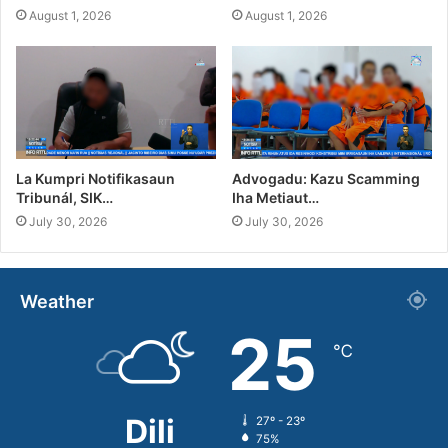
August 1, 2026
August 1, 2026
La Kumpri Notifikasaun
Advogadu: Kazu Scamming
Tribunál, SIK…
Iha Metiaut…
July 30, 2026
July 30, 2026
Weather
25
℃
Dili
27º - 23º
75%