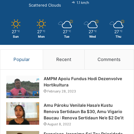
1.1 km/h
Scattered Clouds
27
27
27
27
27
℃
℃
℃
℃
℃
Sun
Mon
Tue
Wed
Thu
Popular
Recent
Comments
AMPM Apoiu Fundus Hodi Dezenvolve
Hortikultura
February 28, 2023
Amu Pároku Venilale Hasa’e Kustu
Renova Sertidaun Ba $30, Amu Vigario
Baucau : Renova Sertidaun Ne’e $2 De’it
August 8, 2022
Francisco Jeronimo Sei Tau Prioridade