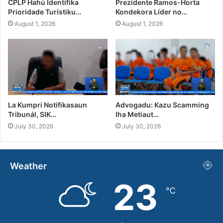
CPLP Hahú Identifika
Prezidente Ramos-Horta
Prioridade Turístiku…
Kondekora Líder no…
August 1, 2026
August 1, 2026
La Kumpri Notifikasaun
Advogadu: Kazu Scamming
Tribunál, SIK…
Iha Metiaut…
July 30, 2026
July 30, 2026
Weather
23
℃