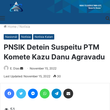
Menu
Home
/
Notísia
Nasionál
Notísia
Notísia Kalan
PNSIK Detein Suspeitu PTM
Komete Kazu Danu Agravadu
E. Dias
Send
November 15, 2022
an
Last Updated: November 15, 2022
30
email
Facebook
Twitter
Messenger
WhatsApp
Telegram
Share via Email
51