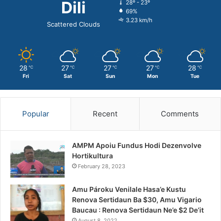
Dili
28º - 23º
69%
3.23 km/h
Scattered Clouds
28
27
27
27
28
℃
℃
℃
℃
℃
Fri
Sat
Sun
Mon
Tue
Popular
Recent
Comments
AMPM Apoiu Fundus Hodi Dezenvolve
Hortikultura
February 28, 2023
Amu Pároku Venilale Hasa’e Kustu
Renova Sertidaun Ba $30, Amu Vigario
Baucau : Renova Sertidaun Ne’e $2 De’it
August 8, 2022