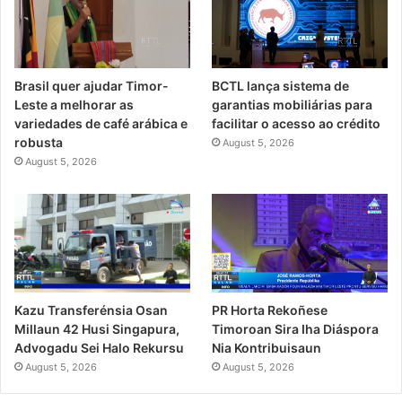
Brasil quer ajudar Timor-
BCTL lança sistema de
Leste a melhorar as
garantias mobiliárias para
variedades de café arábica e
facilitar o acesso ao crédito
robusta
August 5, 2026
August 5, 2026
PR Horta Rekoñese
Kazu Transferénsia Osan
Timoroan Sira Iha Diáspora
Millaun 42 Husi Singapura,
Nia Kontribuisaun
Advogadu Sei Halo Rekursu
August 5, 2026
August 5, 2026