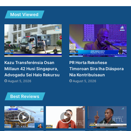
Most Viewed
PR Horta Rekoñese
Kazu Transferénsia Osan
Timoroan Sira Iha Diáspora
Millaun 42 Husi Singapura,
Nia Kontribuisaun
Advogadu Sei Halo Rekursu
August 5, 2026
August 5, 2026
Best Reviews