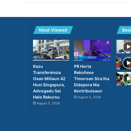
Most Viewed
Bes
Kazu
PR Horta
Transferénsia
Rekoñese
Osan Millaun 42
Timoroan Sira Iha
Husi Singapura,
Diáspora Nia
Advogadu Sei
Kontribuisaun
Halo Rekursu
August 5, 2026
August 5, 2026