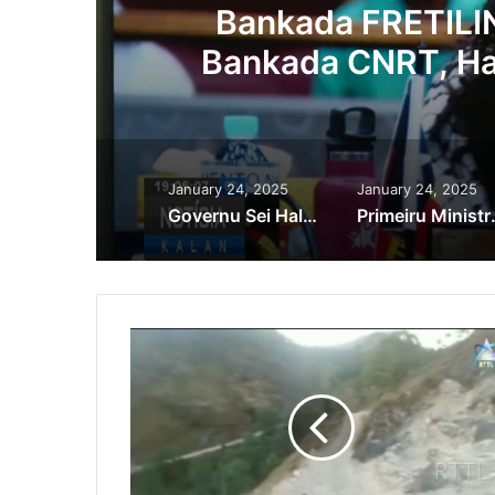
o
Bankada FRETILIN
a
Bankada CNRT, Ha
Apoiu
January 24, 2025
January 24, 2025
Governu Sei Halo Alargamentu Estrada Diresaun Kakaulidun To’o Manleuana ho Luan Metru 14
Primeiru Ministru Kay Rala 