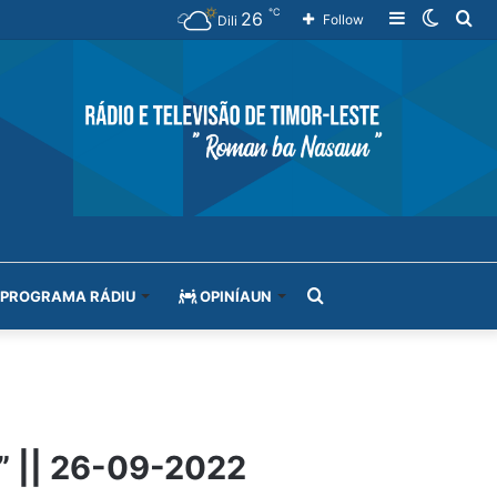
℃
26
Sidebar
Switch
Se
Follow
Dili
skin
for
Search
PROGRAMA RÁDIU
OPINÍAUN
for
L” || 26-09-2022