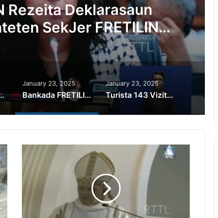
 Rezeita Deklarasaun
teten SekJer FRETILIN
 Eviksaun
January 23, 2025
January 23, 2025
Xanana Gusmão Observa Direita Projetu Konstrusaun Lixeira Tibar
Bankada FRETILIN Rezeita Deklarasaun Bankada CNRT, Hateten SekJer FRETILIN Apoiu Eviksaun
Turista 143 Vizita Timor-Leste ho Ró Kruzeiru Le Laperouse Husi Fransa