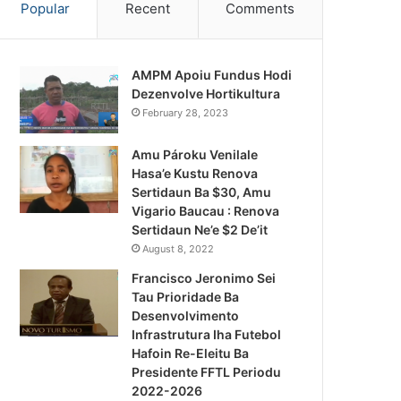
Popular
Recent
Comments
AMPM Apoiu Fundus Hodi
Dezenvolve Hortikultura
February 28, 2023
Amu Pároku Venilale
Hasa’e Kustu Renova
Sertidaun Ba $30, Amu
Vigario Baucau : Renova
Sertidaun Ne’e $2 De’it
August 8, 2022
Francisco Jeronimo Sei
Tau Prioridade Ba
Desenvolvimento
Infrastrutura Iha Futebol
Notísia Kalan
Hafoin Re-Eleitu Ba
Presidente FFTL Periodu
January 23, 2025
2022-2026