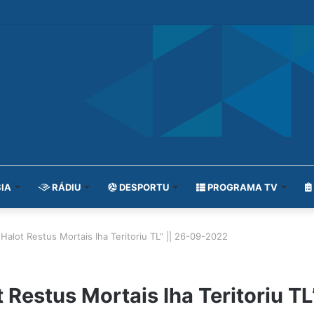
IA
RÁDIU
DESPORTU
PROGRAMA TV
alot Restus Mortais Iha Teritoriu TL” || 26-09-2022
Restus Mortais Iha Teritoriu T