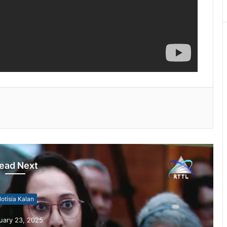
ead Next
otísia Kalan
uary 23, 2025