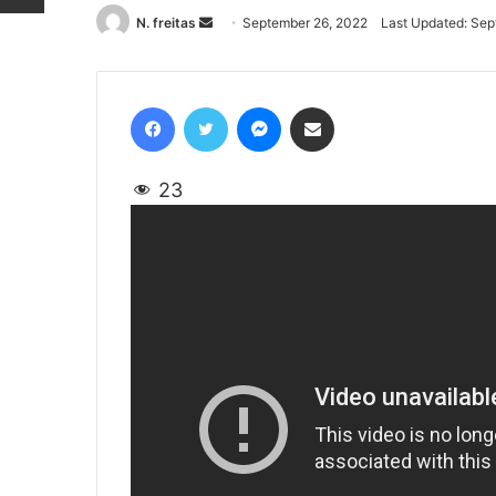
N. freitas
Send
September 26, 2022
Last Updated: Sep
an
email
Facebook
Twitter
Messenger
Share via Email
23