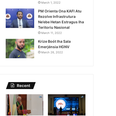
Turista 143 Vizita Timor-Les
March 1, 2022
PM Orienta Ona KAFI Atu
Le Laperouse Husi
Rezolve Infrastrutura
Ne’ebe Hetan Estragus Iha
Teritoriu Nasional
March 11, 2022
Krize Boót Iha Sala
Emerjénsia HGNV
March 26, 2022
Recent