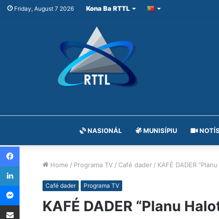
Kona Ba RTTL
Friday, August 7 2026
NASIONÁL
MUNISÍPIU
NOTÍS
Facebook
Home
/
Programa TV
/
Café dader
/
KAFÉ DADER “Planu H
LinkedIn
Messenger
Café dader
Programa TV
KAFÉ DADER “Planu Halot 
Share via Email