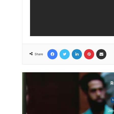
Facebook
Twitter
LinkedIn
Pinterest
Share via Email
Share
R
N
Jan