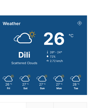
Weather
26
℃
Dili
26º - 24º
72%
2.72 km/h
Scattered Clouds
26
27
27
27
28
℃
℃
℃
℃
℃
Fri
Sat
Sun
Mon
Tue