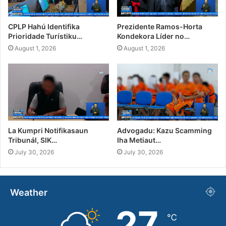
CPLP Hahú Identifika
Prezidente Ramos-Horta
Prioridade Turístiku…
Kondekora Líder no…
August 1, 2026
August 1, 2026
La Kumpri Notifikasaun
Advogadu: Kazu Scamming
Tribunál, SIK…
Iha Metiaut…
July 30, 2026
July 30, 2026
Weather
27
℃