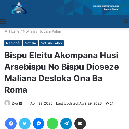
Menu
Home
/
Notísia
/
Notísia Kalan
Nasionál
Notísia
Notísia Kalan
Bispu Eleitu Akompana Husi
Arsebispu No Bispu Dioseze
Maliana Desloka Ona Ba
Roma
Zya
Send
April 29, 2023
Last Updated: April 29, 2023
21
an
email
Facebook
Twitter
Messenger
WhatsApp
Telegram
Share via Email