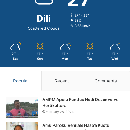
Dili
27º - 23º
58%
3.65 km/h
Scattered Clouds
27
27
27
27
27
℃
℃
℃
℃
℃
Sat
Sun
Mon
Tue
Wed
Popular
Recent
Comments
AMPM Apoiu Fundus Hodi Dezenvolve
Hortikultura
February 28, 2023
Amu Pároku Venilale Hasa’e Kustu