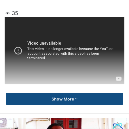
35
Show More