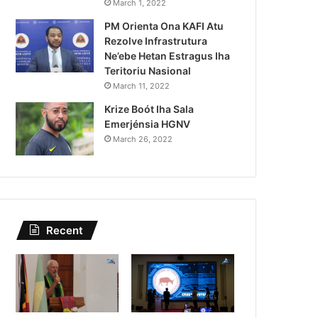
Turista 143 Vizita Timor-Les
March 1, 2022
PM Orienta Ona KAFI Atu
Le Laperouse Husi
Rezolve Infrastrutura
Ne’ebe Hetan Estragus Iha
Teritoriu Nasional
March 11, 2022
Krize Boót Iha Sala
Emerjénsia HGNV
March 26, 2022
Recent