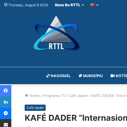
Kona Ba RTTL
Thursday, August 6 2026
NASIONÁL
MUNISÍPIU
NOTÍS
Facebook
Home
/
Programa TV
/
Café dader
/
KAFÉ DADER “Interna
LinkedIn
Messenger
Café dader
KAFÉ DADER “Internasiona
Share via Email