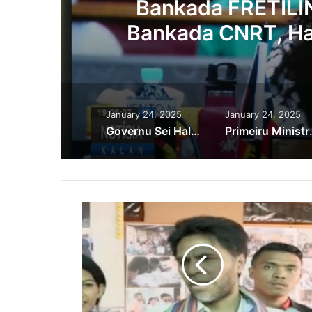
o
Bankada FRETILIN
a
Bankada CNRT, Ha
Apoiu
January 24, 2025
January 24, 2025
Governu Sei Halo Alargamentu Estrada Diresaun Kakaulidun To’o Manleuana ho Luan Metru 14
Primeiru Ministru Kay Rala 