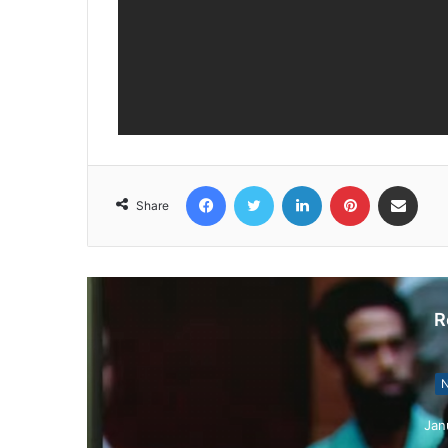
Facebook
Twitter
LinkedIn
Pinterest
Share via Email
Share
R
N
Jan