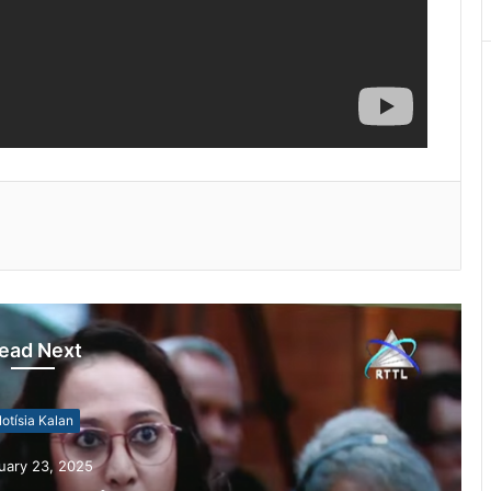
ead Next
otísia Kalan
uary 23, 2025