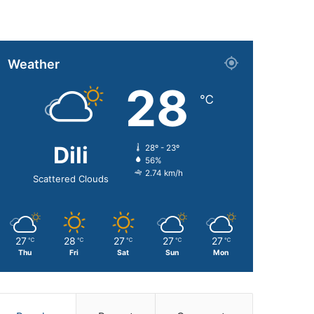
Weather
28
℃
Dili
28º - 23º
56%
2.74 km/h
Scattered Clouds
27
28
27
27
27
℃
℃
℃
℃
℃
Thu
Fri
Sat
Sun
Mon