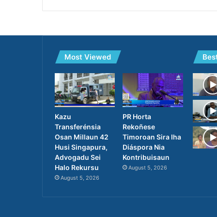
Most Viewed
Bes
Kazu
PR Horta
Transferénsia
Rekoñese
Osan Millaun 42
Timoroan Sira Iha
Husi Singapura,
Diáspora Nia
Advogadu Sei
Kontribuisaun
Halo Rekursu
August 5, 2026
August 5, 2026