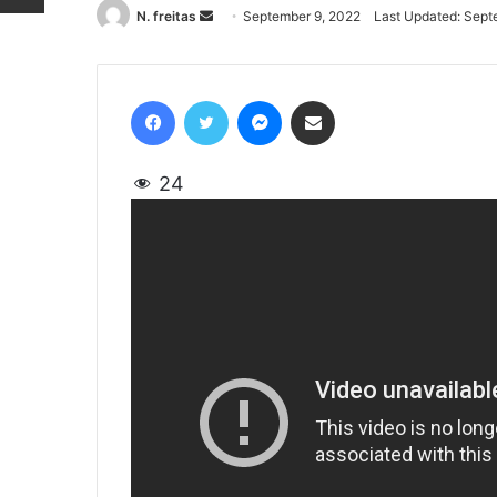
N. freitas
Send
September 9, 2022
Last Updated: Sept
an
email
Facebook
Twitter
Messenger
Share via Email
24