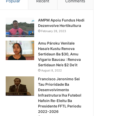
Popular
Recent
Comments
AMPM Apoiu Fundus Hodi
Dezenvolve Hortikultura
February 28, 2023
Amu Pároku Venilale
Hasa’e Kustu Renova
Sertidaun Ba $30, Amu
Vigario Baucau : Renova
Sertidaun Ne’e $2 De’it
August 8, 2022
Francisco Jeronimo Sei
Tau Prioridade Ba
Desenvolvimento
Infrastrutura Iha Futebol
Notísia Kalan
Hafoin Re-Eleitu Ba
Presidente FFTL Periodu
January 23, 2025
2022-2026