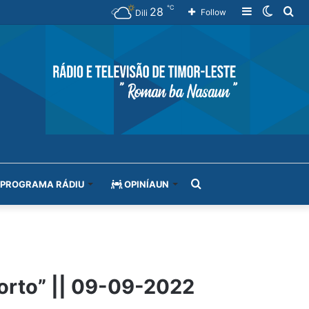
℃
28
Sidebar
Switch
Se
Follow
Dili
skin
for
Search
PROGRAMA RÁDIU
OPINÍAUN
for
orto” || 09-09-2022