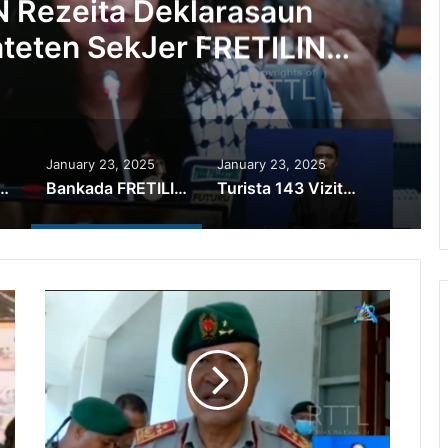
 Rezeita Deklarasaun
teten SekJer FRETILIN
 Eviksaun
January 23, 2025
January 23, 2025
Xanana Gusmão Observa Direita Projetu Konstrusaun Lixeira Tibar
Bankada FRETILIN Rezeita Deklarasaun Bankada CNRT, Hateten SekJer FRETILIN Apoiu Eviksaun
Turista 143 Vizita Timor-Leste ho Ró Kruzeiru Le Laperouse Husi Fransa