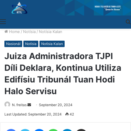
Menu
Home
/
Notísia
/
Notísia Kalan
Nasionál
Notísia
Notísia Kalan
Juiza Administradora TJPI
Díli Deklara, Kontinua Utiliza
Edifísiu Tribunál Tuan Hodi
Halo Servisu
N. freitas
Send
September 20, 2024
an
Last Updated: September 20, 2024
42
email
Facebook
Twitter
Messenger
WhatsApp
Telegram
Share via Email