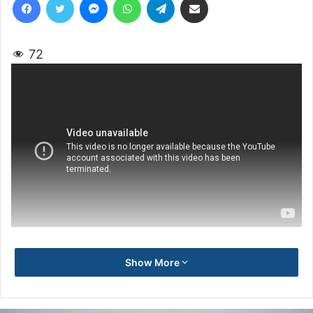
72
Show More