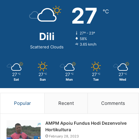
27
℃
Dili
27º - 23º
58%
3.65 km/h
Scattered Clouds
27
27
27
27
27
℃
℃
℃
℃
℃
Sat
Sun
Mon
Tue
Wed
Popular
Recent
Comments
AMPM Apoiu Fundus Hodi Dezenvolve
Hortikultura
February 28, 2023