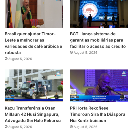
Brasil quer ajudar Timor-
BCTL lança sistema de
Leste a melhorar as
garantias mobiliárias para
variedades de café arábica e
facilitar o acesso ao crédito
robusta
August 5, 2026
August 5, 2026
PR Horta Rekoñese
Kazu Transferénsia Osan
Timoroan Sira Iha Diáspora
Millaun 42 Husi Singapura,
Nia Kontribuisaun
Advogadu Sei Halo Rekursu
August 5, 2026
August 5, 2026