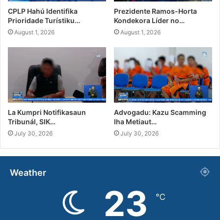
CPLP Hahú Identifika
Prezidente Ramos-Horta
Prioridade Turístiku…
Kondekora Líder no…
August 1, 2026
August 1, 2026
La Kumpri Notifikasaun
Advogadu: Kazu Scamming
Tribunál, SIK…
Iha Metiaut…
July 30, 2026
July 30, 2026
Weather
23
℃