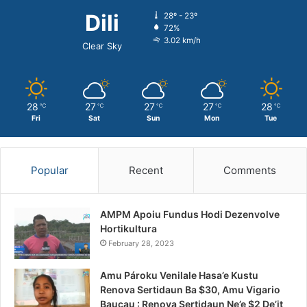
Dili
28º - 23º
72%
3.02 km/h
Clear Sky
28
27
27
27
28
℃
℃
℃
℃
℃
Fri
Sat
Sun
Mon
Tue
Popular
Recent
Comments
AMPM Apoiu Fundus Hodi Dezenvolve
Hortikultura
February 28, 2023
Amu Pároku Venilale Hasa’e Kustu
Renova Sertidaun Ba $30, Amu Vigario
Baucau : Renova Sertidaun Ne’e $2 De’it