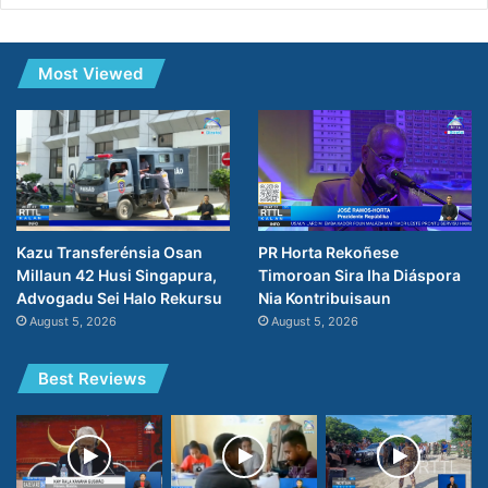
Most Viewed
PR Horta Rekoñese
Kazu Transferénsia Osan
Timoroan Sira Iha Diáspora
Millaun 42 Husi Singapura,
Nia Kontribuisaun
Advogadu Sei Halo Rekursu
August 5, 2026
August 5, 2026
Best Reviews