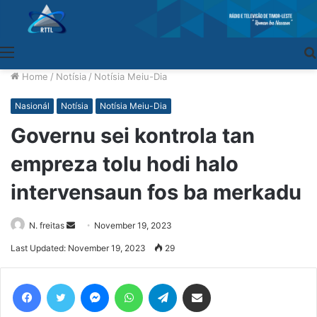
Menu
Home
/
Notísia
/
Notísia Meiu-Dia
Nasionál
Notísia
Notísia Meiu-Dia
Governu sei kontrola tan
empreza tolu hodi halo
intervensaun fos ba merkadu
N. freitas
Send
November 19, 2023
an
Last Updated: November 19, 2023
29
email
Facebook
Twitter
Messenger
WhatsApp
Telegram
Share via Email