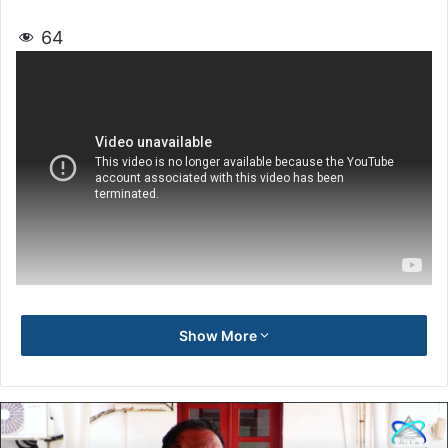
64
Show More