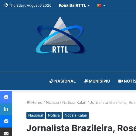
Kona Ba RTTL
Thursday, August 6 2026
NASIONÁL
MUNISÍPIU
NOTÍS
Facebook
Home
/
Notísia
/
Notísia Kalan
/
Jornalista Brazileira, 
LinkedIn
Messenger
Nasionál
Notísia
Notísia Kalan
Jornalista Brazileira, Ro
Share via Email