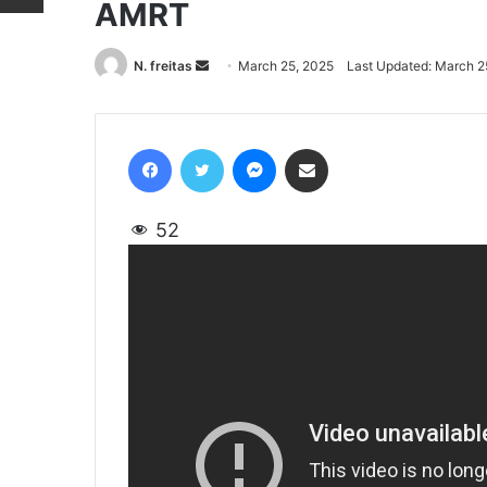
AMRT
N. freitas
Send
March 25, 2025
Last Updated: March 2
an
email
Facebook
Twitter
Messenger
Share via Email
52