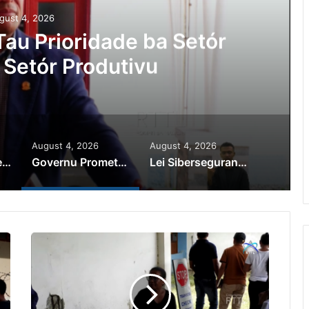
gust 4, 2026
Ajuda Autoridade Polisiál
minozu ho Paradeiru Iha
ranjeiru
August 4, 2026
August 4, 2026
PR Horta Rekoñese Timoroan Sira Iha Diáspora Nia Kontribuisaun
Governu Promete Tau Prioridade ba Setór Minerais no Setór Produtivu
Lei Siberseguransa Ajuda Autoridade Polisiál Kaptura Autór Kriminozu ho Paradeiru Iha Estranjeiru