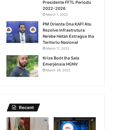
Presidente FFTL Periodu
August 5, 2026
2022-2026
Kazu Transferénsia Osan M
March 1, 2022
PM Orienta Ona KAFI Atu
Singapura, Advogadu Sei
Rezolve Infrastrutura
Ne’ebe Hetan Estragus Iha
Teritoriu Nasional
March 11, 2022
Krize Boót Iha Sala
Emerjénsia HGNV
March 26, 2022
Recent