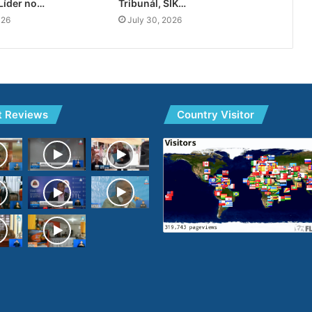
Líder no…
Tribunál, SIK…
026
July 30, 2026
t Reviews
Country Visitor