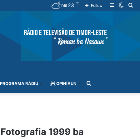
℃
23
Sidebar
Switch
Se
Follow
Dili
skin
for
Search
PROGRAMA RÁDIU
OPINÍAUN
for
 Fotografia 1999 ba