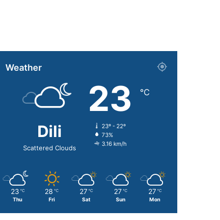
Weather
23
℃
Dili
23º - 22º
73%
3.16 km/h
Scattered Clouds
23
28
27
27
27
℃
℃
℃
℃
℃
Thu
Fri
Sat
Sun
Mon