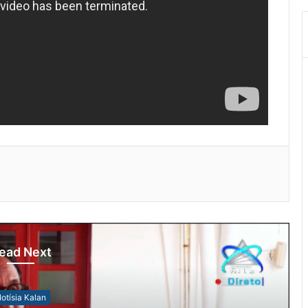
ead Next
otísia Kalan