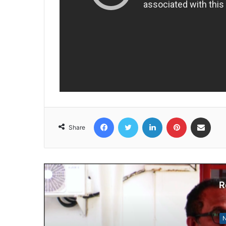
Facebook
Twitter
LinkedIn
Pinterest
Share via Email
Share
R
N