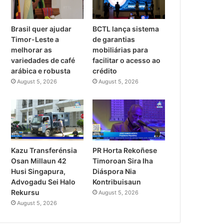
Brasil quer ajudar
BCTL lança sistema
Timor-Leste a
de garantias
melhorar as
mobiliárias para
variedades de café
facilitar o acesso ao
arábica e robusta
crédito
August 5, 2026
August 5, 2026
PR Horta Rekoñese
Kazu Transferénsia
Timoroan Sira Iha
Osan Millaun 42
Diáspora Nia
Husi Singapura,
Kontribuisaun
Advogadu Sei Halo
Rekursu
August 5, 2026
August 5, 2026