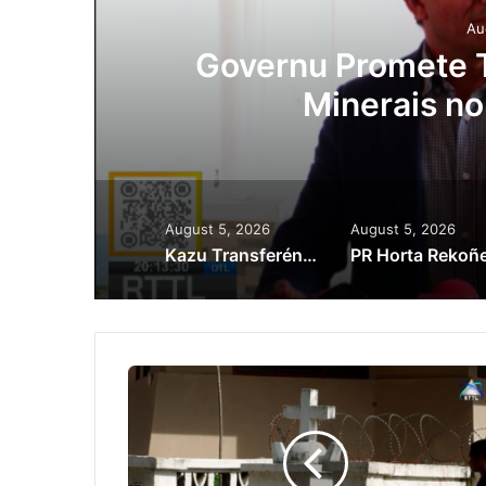
Au
Lei Siberseguransa 
Kaptura Autór Kri
Est
August 5, 2026
August 5, 2026
Kazu Transferénsia Osan Millaun 42 Husi Singapura, Advogadu Sei Halo Rekursu