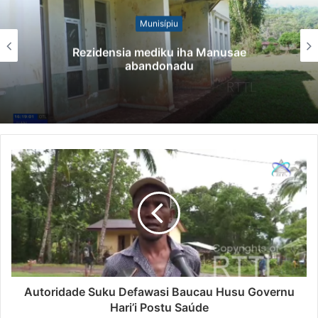
Munisípiu
Rezidensia mediku iha Manusae
abandonadu
Autoridade Suku Defawasi Baucau Husu Governu
Hari’i Postu Saúde