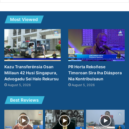
Most Viewed
PR Horta Rekoñese
Kazu Transferénsia Osan
Timoroan Sira Iha Diáspora
Millaun 42 Husi Singapura,
Nia Kontribuisaun
Advogadu Sei Halo Rekursu
August 5, 2026
August 5, 2026
Best Reviews