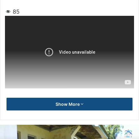
85
Show More