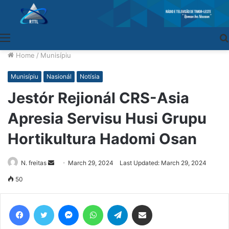
Menu
Home
/
Munisípiu
Munisípiu
Nasionál
Notísia
Jestór Rejionál CRS-Asia
Apresia Servisu Husi Grupu
Hortikultura Hadomi Osan
N. freitas
Send
March 29, 2024
Last Updated: March 29, 2024
an
50
email
Facebook
Twitter
Messenger
WhatsApp
Telegram
Share via Email