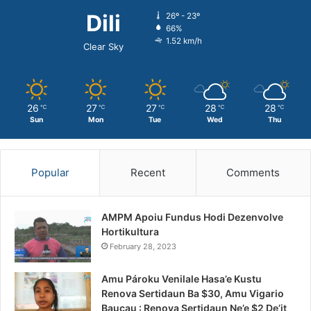
Dili
26º - 23º
66%
1.52 km/h
Clear Sky
26
27
27
28
28
℃
℃
℃
℃
℃
Sun
Mon
Tue
Wed
Thu
Popular
Recent
Comments
AMPM Apoiu Fundus Hodi Dezenvolve
Hortikultura
February 28, 2023
Amu Pároku Venilale Hasa’e Kustu
Renova Sertidaun Ba $30, Amu Vigario
Baucau : Renova Sertidaun Ne’e $2 De’it