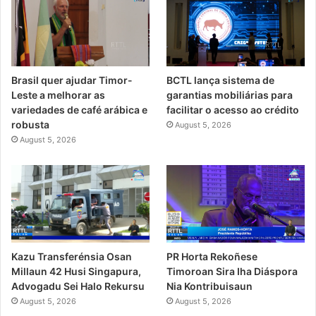
Brasil quer ajudar Timor-
BCTL lança sistema de
Leste a melhorar as
garantias mobiliárias para
variedades de café arábica e
facilitar o acesso ao crédito
robusta
August 5, 2026
August 5, 2026
PR Horta Rekoñese
Kazu Transferénsia Osan
Timoroan Sira Iha Diáspora
Millaun 42 Husi Singapura,
Nia Kontribuisaun
Advogadu Sei Halo Rekursu
August 5, 2026
August 5, 2026