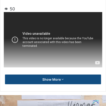
50
Show More