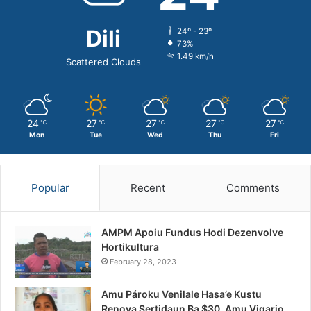
Dili
24º - 23º
73%
1.49 km/h
Scattered Clouds
24
27
27
27
27
℃
℃
℃
℃
℃
Mon
Tue
Wed
Thu
Fri
Popular
Recent
Comments
AMPM Apoiu Fundus Hodi Dezenvolve
Hortikultura
February 28, 2023
Amu Pároku Venilale Hasa’e Kustu
Renova Sertidaun Ba $30, Amu Vigario