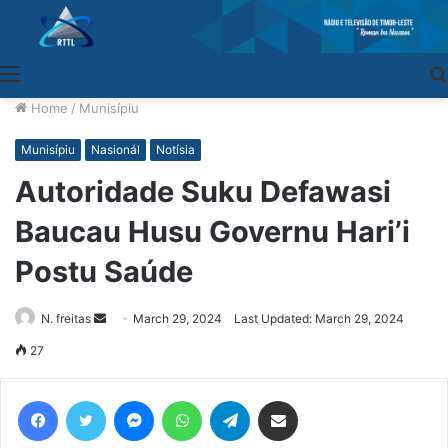
Menu
Home
/
Munisípiu
Munisípiu
Nasionál
Notísia
Autoridade Suku Defawasi
Baucau Husu Governu Hari’i
Postu Saúde
N. freitas
Send
March 29, 2024
Last Updated: March 29, 2024
an
27
email
Facebook
Twitter
Messenger
WhatsApp
Telegram
Share via Email