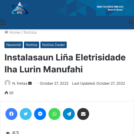
Menu
Home
/
Notísia
Nasionál
Notísia
Notísia Dader
Instalasaun Liña Eletrisidade
Iha Lurin Manufahi
N. freitas
Send
October 27, 2022
Last Updated: October 27, 2022
an
29
email
Facebook
Twitter
Messenger
WhatsApp
Telegram
Share via Email
63