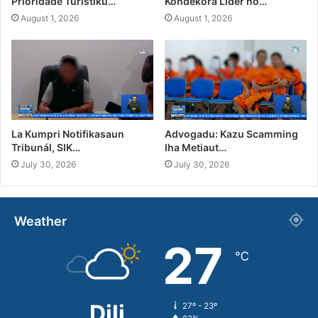
Prioridade Turístiku…
Kondekora Líder no…
August 1, 2026
August 1, 2026
La Kumpri Notifikasaun
Advogadu: Kazu Scamming
Tribunál, SIK…
Iha Metiaut…
July 30, 2026
July 30, 2026
Weather
27
℃
Dili
27º - 23º