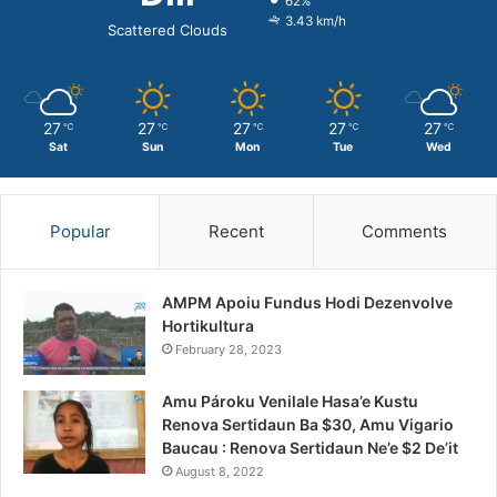
62%
3.43 km/h
Scattered Clouds
27
27
27
27
27
℃
℃
℃
℃
℃
Sat
Sun
Mon
Tue
Wed
Popular
Recent
Comments
AMPM Apoiu Fundus Hodi Dezenvolve
Hortikultura
February 28, 2023
Amu Pároku Venilale Hasa’e Kustu
Renova Sertidaun Ba $30, Amu Vigario
Baucau : Renova Sertidaun Ne’e $2 De’it
August 8, 2022