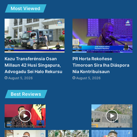
Most Viewed
PR Horta Rekoñese
Kazu Transferénsia Osan
Timoroan Sira Iha Diáspora
Millaun 42 Husi Singapura,
Nia Kontribuisaun
Advogadu Sei Halo Rekursu
August 5, 2026
August 5, 2026
Best Reviews