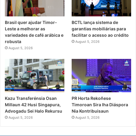
Brasil quer ajudar Timor-
BCTL lança sistema de
Leste a melhorar as
garantias mobiliárias para
variedades de café arábica e
facilitar o acesso ao crédito
robusta
August 5, 2026
August 5, 2026
PR Horta Rekoñese
Kazu Transferénsia Osan
Timoroan Sira Iha Diáspora
Millaun 42 Husi Singapura,
Nia Kontribuisaun
Advogadu Sei Halo Rekursu
August 5, 2026
August 5, 2026