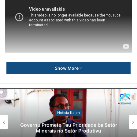
Show More
Notísia Kalan
Lei Siberseguransa Ajuda Autoridade
Polisiál Kaptura Autór Kriminozu ho
Paradeiru Iha Estranjeiru