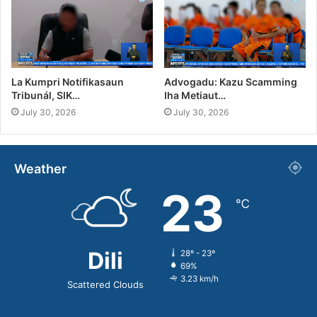
La Kumpri Notifikasaun
Advogadu: Kazu Scamming
Tribunál, SIK…
Iha Metiaut…
July 30, 2026
July 30, 2026
Weather
23
℃
Dili
28º - 23º
69%
3.23 km/h
Scattered Clouds