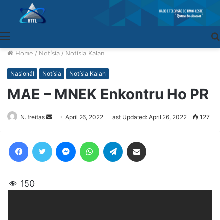
Menu
Home
/
Notísia
/
Notísia Kalan
Nasionál
Notísia
Notísia Kalan
MAE – MNEK Enkontru Ho PR
N. freitas
Send
April 26, 2022
Last Updated: April 26, 2022
127
an
email
Facebook
Twitter
Messenger
WhatsApp
Telegram
Share via Email
150