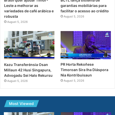
Brasil quer ajudar Timor-
BCTL lança sistema de
Leste a melhorar as
garantias mobiliárias para
variedades de café arábica e
facilitar o acesso ao crédito
robusta
August 5, 2026
August 5, 2026
PR Horta Rekoñese
Kazu Transferénsia Osan
Timoroan Sira Iha Diáspora
Millaun 42 Husi Singapura,
Nia Kontribuisaun
Advogadu Sei Halo Rekursu
August 5, 2026
August 5, 2026
Most Viewed