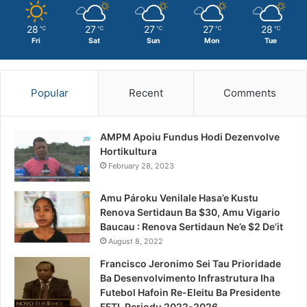
28
27
27
27
28
℃
℃
℃
℃
℃
Fri
Sat
Sun
Mon
Tue
Popular
Recent
Comments
AMPM Apoiu Fundus Hodi Dezenvolve
Hortikultura
February 28, 2023
Amu Pároku Venilale Hasa’e Kustu
Renova Sertidaun Ba $30, Amu Vigario
Baucau : Renova Sertidaun Ne’e $2 De’it
August 8, 2022
Francisco Jeronimo Sei Tau Prioridade
Ba Desenvolvimento Infrastrutura Iha
Futebol Hafoin Re-Eleitu Ba Presidente
FFTL Periodu 2022-2026