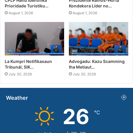
CPLP Hahú Identifika
Prezidente Ramos-Horta
Prioridade Turístiku…
Kondekora Líder no…
August 1, 2026
August 1, 2026
La Kumpri Notifikasaun
Advogadu: Kazu Scamming
Tribunál, SIK…
Iha Metiaut…
July 30, 2026
July 30, 2026
Weather
26
℃