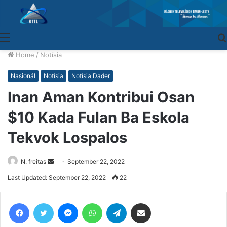
Menu
Home
/
Notísia
Nasionál
Notísia
Notísia Dader
Inan Aman Kontribui Osan
$10 Kada Fulan Ba Eskola
Tekvok Lospalos
N. freitas
Send
September 22, 2022
an
Last Updated: September 22, 2022
22
email
Facebook
Twitter
Messenger
WhatsApp
Telegram
Share via Email