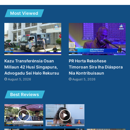
Most Viewed
PR Horta Rekoñese
Kazu Transferénsia Osan
Timoroan Sira Iha Diáspora
Millaun 42 Husi Singapura,
Nia Kontribuisaun
Advogadu Sei Halo Rekursu
August 5, 2026
August 5, 2026
Best Reviews