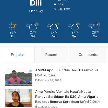
Dili
28º - 23º
44%
0.83 km/h
Clear Sky
28
27
27
27
28
℃
℃
℃
℃
℃
Fri
Sat
Sun
Mon
Tue
Popular
Recent
Comments
AMPM Apoiu Fundus Hodi Dezenvolve
Hortikultura
February 28, 2023
Amu Pároku Venilale Hasa’e Kustu
Renova Sertidaun Ba $30, Amu Vigario
Baucau : Renova Sertidaun Ne’e $2 De’it
August 8, 2022