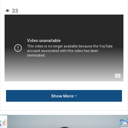
33
Show More