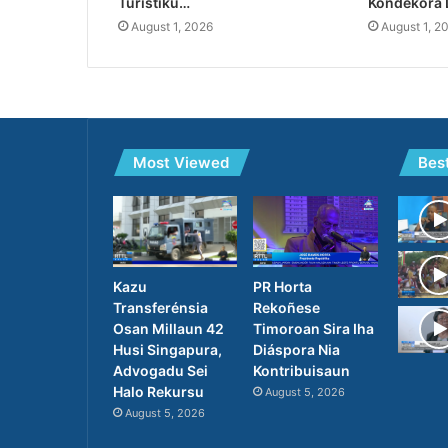
Turístiku…
Kondekora 
August 1, 2026
August 1, 2
Most Viewed
Bes
PR Horta
Kazu
Rekoñese
Transferénsia
Timoroan Sira Iha
Osan Millaun 42
Diáspora Nia
Husi Singapura,
Kontribuisaun
Advogadu Sei
Halo Rekursu
August 5, 2026
August 5, 2026