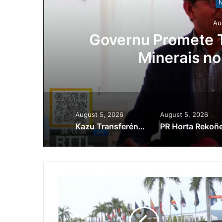
N
Au
ora
Governu Promete T
Minerais no
August 5, 2026
August 5, 2026
Kazu Transferénsia Osan Millaun 42 Husi Singapura, Advogadu Sei Halo Rekursu