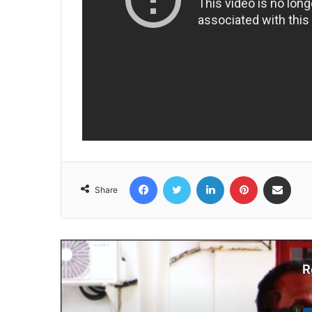
Facebook
Twitter
LinkedIn
Pinterest
Share via Email
Share
R