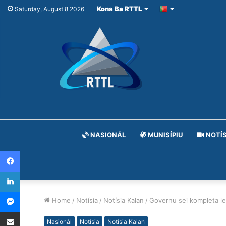
Kona Ba RTTL
Saturday, August 8 2026
NASIONÁL
MUNISÍPIU
NOTÍS
Facebook
LinkedIn
Messenger
Home
/
Notísia
/
Notísia Kalan
/
Governu sei kompleta lei 
Share via Email
Nasionál
Notísia
Notísia Kalan