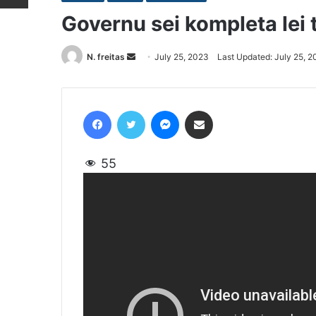
Governu sei kompleta lei t
N. freitas
Send
July 25, 2023
Last Updated: July 25, 
an
email
Facebook
Twitter
Messenger
Share via Email
55