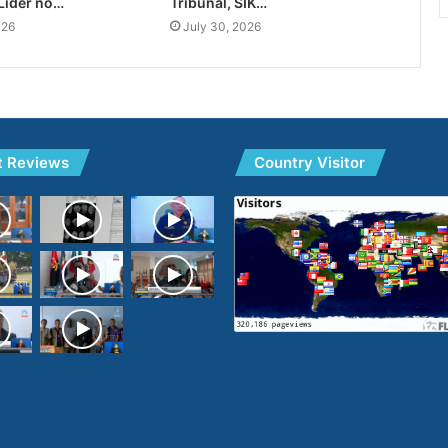
Líder no…
Tribunál, SIK…
026
July 30, 2026
t Reviews
Country Visitor