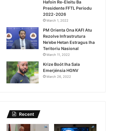
Notísia Kalan
Hafoin Re-Eleitu Ba
Presidente FFTL Periodu
August 4, 2026
2022-2026
Lei Siberseguransa Ajuda Au
March 1, 2022
PM Orienta Ona KAFI Atu
Kaptura Autór Kriminozu h
Rezolve Infrastrutura
Estranjeiru
Ne’ebe Hetan Estragus Iha
Teritoriu Nasional
March 11, 2022
Krize Boót Iha Sala
Emerjénsia HGNV
March 26, 2022
Recent