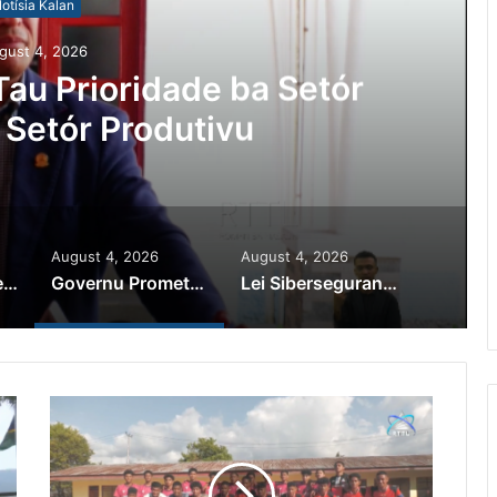
otísia Kalan
gust 4, 2026
au Prioridade ba Setór
 Setór Produtivu
August 4, 2026
August 4, 2026
PR Horta Rekoñese Timoroan Sira Iha Diáspora Nia Kontribuisaun
Governu Promete Tau Prioridade ba Setór Minerais no Setór Produtivu
Lei Siberseguransa Ajuda Autoridade Polisiál Kaptura Autór Kriminozu ho Paradeiru Iha Estranjeiru