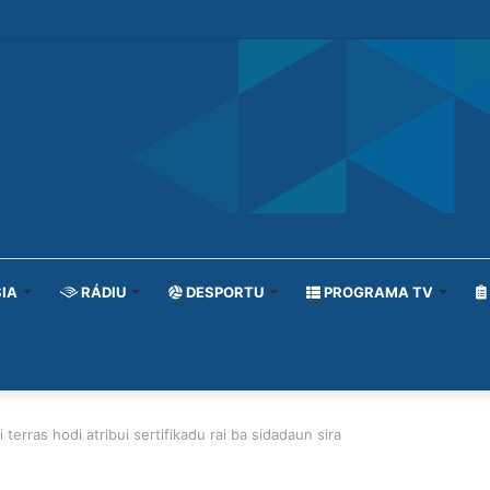
IA
RÁDIU
DESPORTU
PROGRAMA TV
terras hodi atribui sertifikadu rai ba sidadaun sira