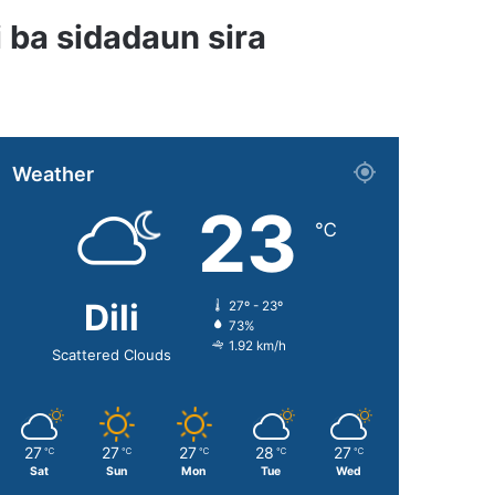
i ba sidadaun sira
Weather
23
℃
Dili
27º - 23º
73%
1.92 km/h
Scattered Clouds
27
27
27
28
27
℃
℃
℃
℃
℃
Sat
Sun
Mon
Tue
Wed