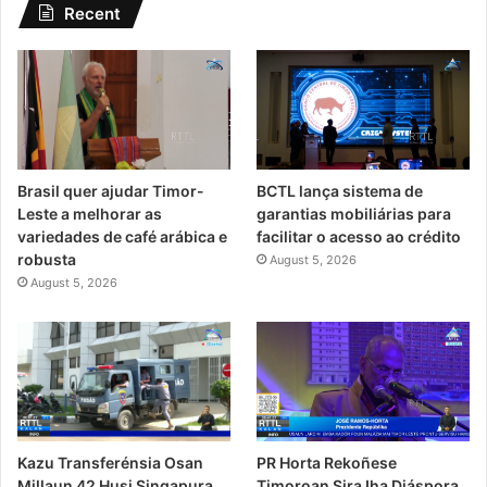
Recent
Brasil quer ajudar Timor-
BCTL lança sistema de
Leste a melhorar as
garantias mobiliárias para
variedades de café arábica e
facilitar o acesso ao crédito
robusta
August 5, 2026
August 5, 2026
PR Horta Rekoñese
Kazu Transferénsia Osan
Timoroan Sira Iha Diáspora
Millaun 42 Husi Singapura,