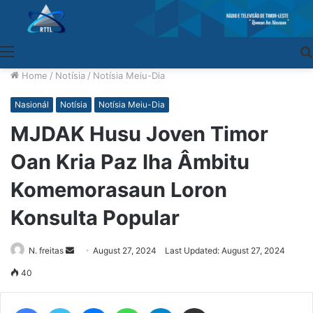
Menu
Home
/
Notísia
/
Notísia Meiu-Dia
Nasionál
Notísia
Notísia Meiu-Dia
MJDAK Husu Joven Timor
Oan Kria Paz Iha Âmbitu
Komemorasaun Loron
Konsulta Popular
N. freitas
Send
August 27, 2024
Last Updated: August 27, 2024
an
40
email
Facebook
Twitter
Messenger
WhatsApp
Telegram
Share via Email