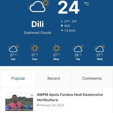
24
℃
Dili
27º - 23º
65%
1.2 km/h
Scattered Clouds
27
27
27
28
27
℃
℃
℃
℃
℃
Sat
Sun
Mon
Tue
Wed
Popular
Recent
Comments
AMPM Apoiu Fundus Hodi Dezenvolve
Hortikultura
February 28, 2023