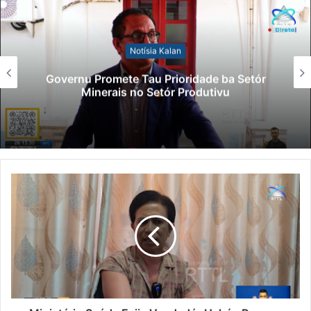
Notísia Kalan
Lei Siberseguransa Ajuda Autoridade
Polisiál Kaptura Autór Kriminozu ho
Paradeiru Iha Estranjeiru