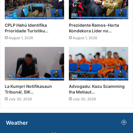
CPLP Hahú Identifika
Prezidente Ramos-Horta
Prioridade Turístiku…
Kondekora Líder no…
August 1, 2026
August 1, 2026
La Kumpri Notifikasaun
Advogadu: Kazu Scamming
Tribunál, SIK…
Iha Metiaut…
July 30, 2026
July 30, 2026
Weather