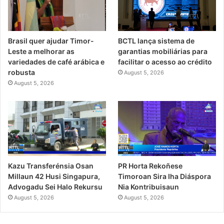
Brasil quer ajudar Timor-
BCTL lança sistema de
Leste a melhorar as
garantias mobiliárias para
variedades de café arábica e
facilitar o acesso ao crédito
robusta
August 5, 2026
August 5, 2026
PR Horta Rekoñese
Kazu Transferénsia Osan
Timoroan Sira Iha Diáspora
Millaun 42 Husi Singapura,
Nia Kontribuisaun
Advogadu Sei Halo Rekursu
August 5, 2026
August 5, 2026