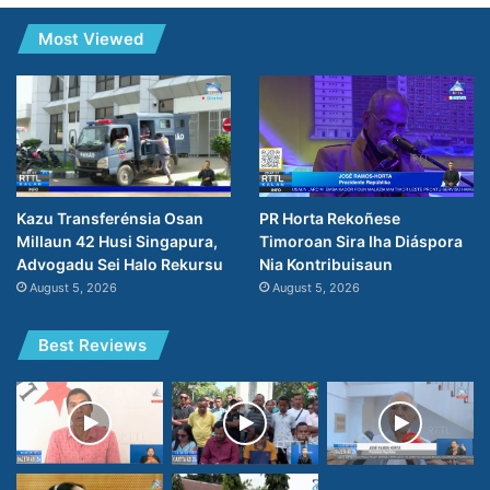
Most Viewed
PR Horta Rekoñese
Kazu Transferénsia Osan
Timoroan Sira Iha Diáspora
Millaun 42 Husi Singapura,
Nia Kontribuisaun
Advogadu Sei Halo Rekursu
August 5, 2026
August 5, 2026
Best Reviews