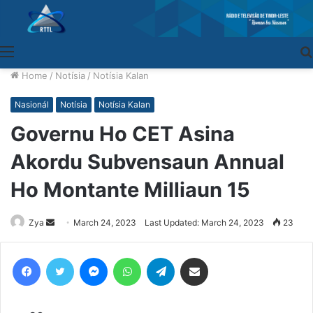
Menu
Home
/
Notísia
/
Notísia Kalan
Nasionál
Notísia
Notísia Kalan
Governu Ho CET Asina
Akordu Subvensaun Annual
Ho Montante Milliaun 15
Zya
Send
March 24, 2023
Last Updated: March 24, 2023
23
an
email
Facebook
Twitter
Messenger
WhatsApp
Telegram
Share via Email