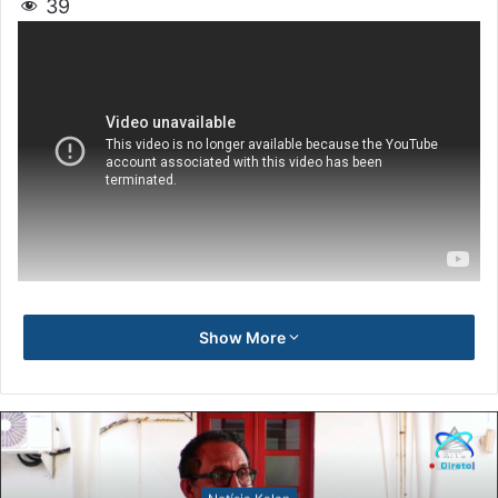
39
Show More