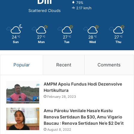
Dili
79%
2.17 km/h
Scattered Clouds
24
27
27
28
27
℃
℃
℃
℃
℃
Sun
Mon
Tue
Wed
Thu
Popular
Recent
Comments
AMPM Apoiu Fundus Hodi Dezenvolve
Hortikultura
February 28, 2023
Amu Pároku Venilale Hasa’e Kustu
Renova Sertidaun Ba $30, Amu Vigario
Baucau : Renova Sertidaun Ne’e $2 De’it
August 8, 2022