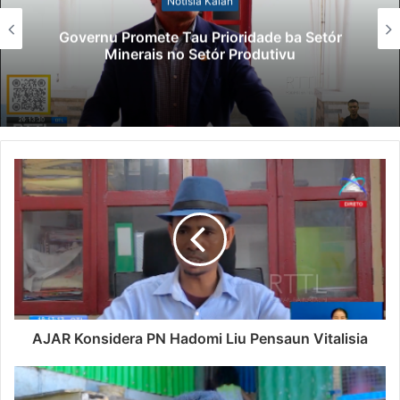
Notísia Kalan
Governu Promete Tau Prioridade ba Setór
Minerais no Setór Produtivu
AJAR Konsidera PN Hadomi Liu Pensaun Vitalisia