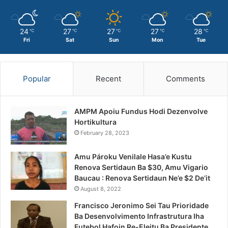
24
27
27
27
28
℃
℃
℃
℃
℃
Fri
Sat
Sun
Mon
Tue
Popular
Recent
Comments
AMPM Apoiu Fundus Hodi Dezenvolve
Hortikultura
February 28, 2023
Amu Pároku Venilale Hasa’e Kustu
Renova Sertidaun Ba $30, Amu Vigario
Baucau : Renova Sertidaun Ne’e $2 De’it
August 8, 2022
Francisco Jeronimo Sei Tau Prioridade
Ba Desenvolvimento Infrastrutura Iha
Futebol Hafoin Re-Eleitu Ba Presidente