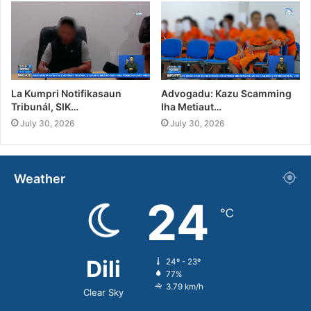
La Kumpri Notifikasaun
Advogadu: Kazu Scamming
Tribunál, SIK…
Iha Metiaut…
July 30, 2026
July 30, 2026
Weather
24
℃
Dili
24º - 23º
77%
3.79 km/h
Clear Sky