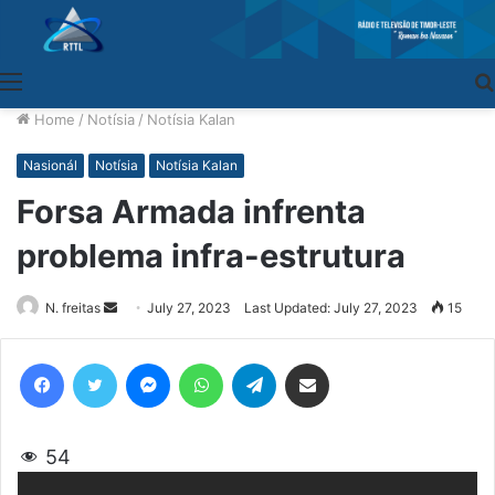
Menu
Home
/
Notísia
/
Notísia Kalan
Nasionál
Notísia
Notísia Kalan
Forsa Armada infrenta
problema infra-estrutura
N. freitas
Send
July 27, 2023
Last Updated: July 27, 2023
15
an
email
Facebook
Twitter
Messenger
WhatsApp
Telegram
Share via Email
54