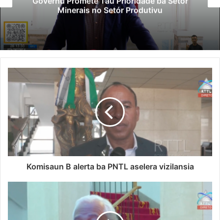
Governu Promete Tau Prioridade ba Setór
Minerais no Setór Produtivu
Komisaun B alerta ba PNTL aselera vizilansia