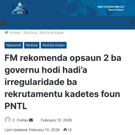
Menu
Home
/
Notísia
/
Notísia Kalan
Nasionál
Notísia
Notísia Kalan
FM rekomenda opsaun 2 ba
governu hodi hadi’a
irregularidade ba
rekrutamentu kadetes foun
PNTL
C. Freitas
Send
February 10, 2026
an
Last Updated: February 10, 2026
12
email