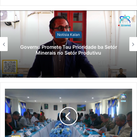
Notísia Kalan
Governu Promete Tau Prioridade ba Setór
Minerais no Setór Produtivu