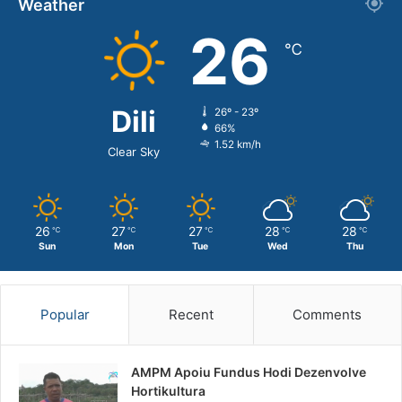
Weather
26
℃
Dili
26º - 23º
66%
1.52 km/h
Clear Sky
26
27
27
28
28
℃
℃
℃
℃
℃
Sun
Mon
Tue
Wed
Thu
Popular
Recent
Comments
AMPM Apoiu Fundus Hodi Dezenvolve
Hortikultura