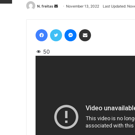
N. freitas
Send
November 13, 2022
Last Updated: Nov
an
email
Facebook
Twitter
Messenger
Share via Email
50