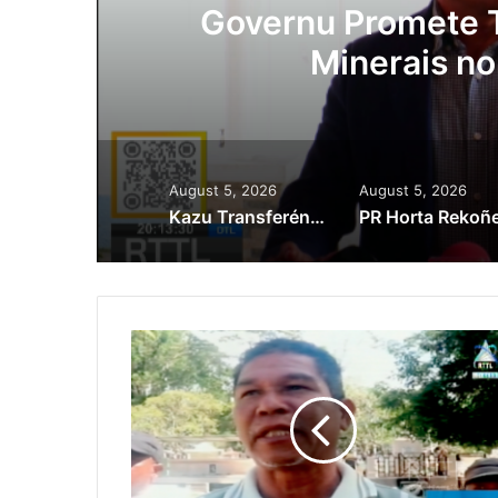
tór
Lei Siberseguran
Kaptura Autór 
August 5, 2026
August 5, 2026
Kazu Transferénsia Osan Millaun 42 Husi Singapura, Advogadu Sei Halo Rekursu