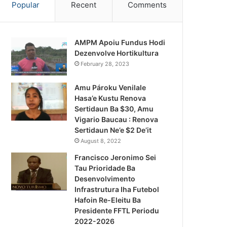
Popular
Recent
Comments
AMPM Apoiu Fundus Hodi
Dezenvolve Hortikultura
February 28, 2023
Amu Pároku Venilale
Hasa’e Kustu Renova
Sertidaun Ba $30, Amu
Vigario Baucau : Renova
Sertidaun Ne’e $2 De’it
August 8, 2022
Francisco Jeronimo Sei
Tau Prioridade Ba
Desenvolvimento
Infrastrutura Iha Futebol
Notísia Kalan
Hafoin Re-Eleitu Ba
Presidente FFTL Periodu
August 5, 20
2022-2026