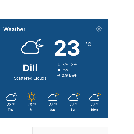
Weather
23
℃
Dili
23º - 22º
73%
3.16 km/h
Scattered Clouds
23
28
27
27
27
℃
℃
℃
℃
℃
Thu
Fri
Sat
Sun
Mon