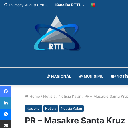
Kona Ba RTTL
Thursday, August 6 2026
NASIONÁL
MUNISÍPIU
NOTÍS
Facebook
Home
/
Notísia
/
Notísia Kalan
/
PR – Masakre Santa Kru
LinkedIn
Messenger
Nasionál
Notísia
Notísia Kalan
PR – Masakre Santa Kruz
Share via Email