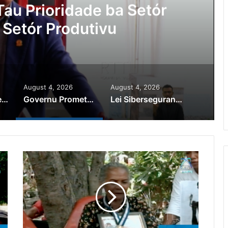
sa Ajuda Autoridade Polisiál
Kriminozu ho Paradeiru Iha
Estranjeiru
August 4, 2026
August 4, 2026
PR Horta Rekoñese Timoroan Sira Iha Diáspora Nia Kontribuisaun
Governu Promete Tau Prioridade ba Setór Minerais no Setór Produtivu
Lei Siberseguransa Ajuda Autoridade Polisiál Kaptura Autór Kriminozu ho Paradeiru Iha Estranjeiru