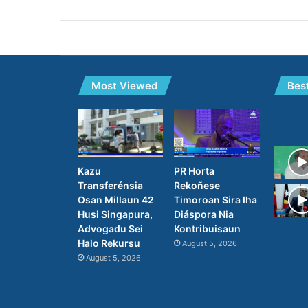
Most Viewed
Bes
PR Horta
Kazu
Rekoñese
Transferénsia
Timoroan Sira Iha
Osan Millaun 42
Diáspora Nia
Husi Singapura,
Kontribuisaun
Advogadu Sei
Halo Rekursu
August 5, 2026
August 5, 2026