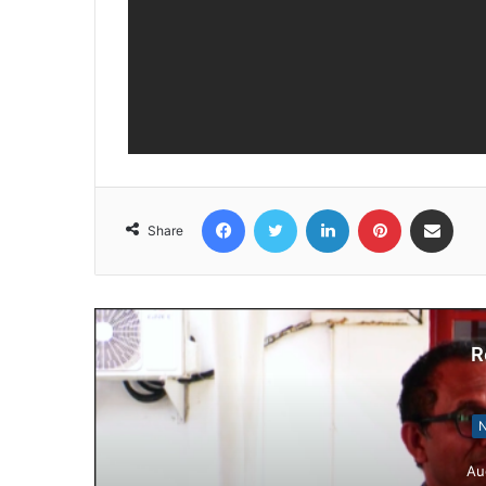
Facebook
Twitter
LinkedIn
Pinterest
Share via Email
Share
R