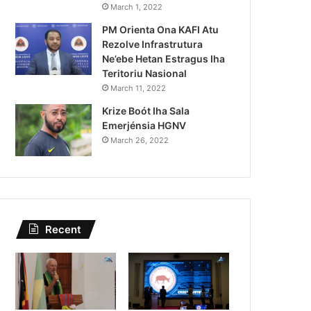
Kazu Transferénsia Osa
March 1, 2022
PM Orienta Ona KAFI Atu
Singapura, Advogadu 
Rezolve Infrastrutura
Ne’ebe Hetan Estragus Iha
Teritoriu Nasional
March 11, 2022
Krize Boót Iha Sala
Emerjénsia HGNV
March 26, 2022
Recent