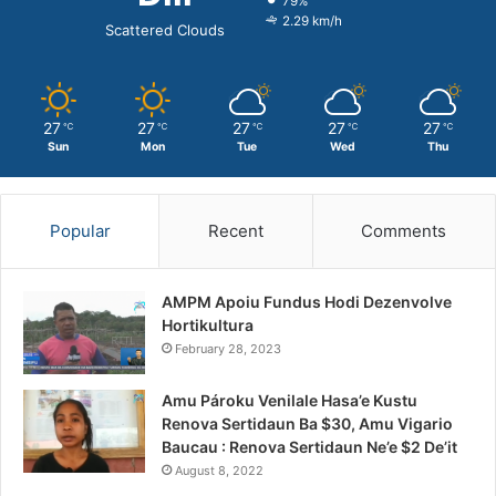
79%
2.29 km/h
Scattered Clouds
27
27
27
27
27
℃
℃
℃
℃
℃
Sun
Mon
Tue
Wed
Thu
Popular
Recent
Comments
AMPM Apoiu Fundus Hodi Dezenvolve
Hortikultura
February 28, 2023
Amu Pároku Venilale Hasa’e Kustu
Renova Sertidaun Ba $30, Amu Vigario
Baucau : Renova Sertidaun Ne’e $2 De’it
August 8, 2022