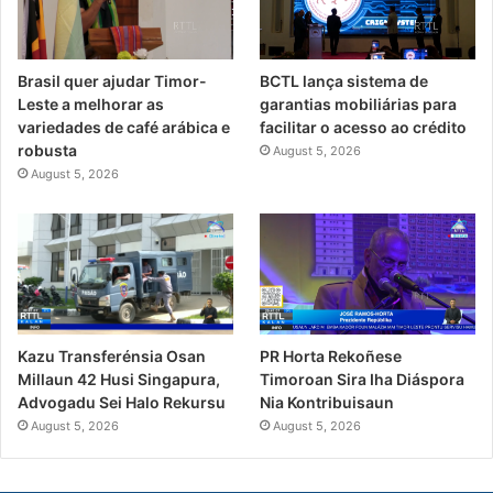
Brasil quer ajudar Timor-
BCTL lança sistema de
Leste a melhorar as
garantias mobiliárias para
variedades de café arábica e
facilitar o acesso ao crédito
robusta
August 5, 2026
August 5, 2026
PR Horta Rekoñese
Kazu Transferénsia Osan
Timoroan Sira Iha Diáspora
Millaun 42 Husi Singapura,
Nia Kontribuisaun
Advogadu Sei Halo Rekursu
August 5, 2026
August 5, 2026