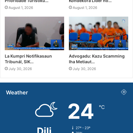
Prioridade Turístiku…
Kondekora Líder no…
August 1, 2026
August 1, 2026
La Kumpri Notifikasaun
Advogadu: Kazu Scamming
Tribunál, SIK…
Iha Metiaut…
July 30, 2026
July 30, 2026
Weather
24
℃
Dili
27º - 23º