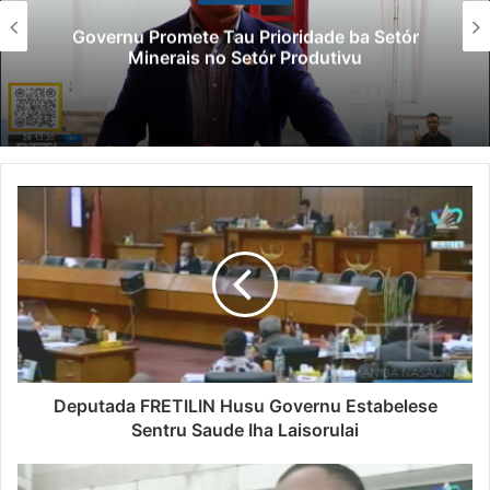
Governu Promete Tau Prioridade ba Setór
Minerais no Setór Produtivu
Deputada FRETILIN Husu Governu Estabelese
Sentru Saude Iha Laisorulai