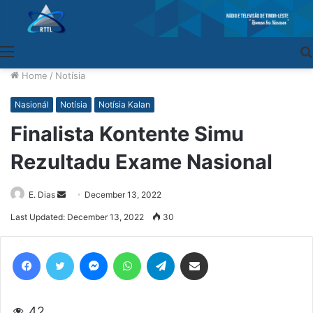
Menu
Home
/
Notísia
Nasionál
Notísia
Notísia Kalan
Finalista Kontente Simu
Rezultadu Exame Nasional
E. Dias
Send
December 13, 2022
an
Last Updated: December 13, 2022
30
email
Facebook
Twitter
Messenger
WhatsApp
Telegram
Share via Email
42