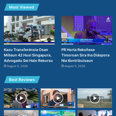
Most Viewed
PR Horta Rekoñese
Kazu Transferénsia Osan
Timoroan Sira Iha Diáspora
Millaun 42 Husi Singapura,
Nia Kontribuisaun
Advogadu Sei Halo Rekursu
August 5, 2026
August 5, 2026
Best Reviews