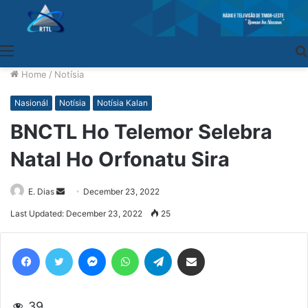
Menu
Home
/
Notísia
Nasionál
Notísia
Notísia Kalan
BNCTL Ho Telemor Selebra
Natal Ho Orfonatu Sira
E. Dias
Send
December 23, 2022
an
Last Updated: December 23, 2022
25
email
Facebook
Twitter
Messenger
WhatsApp
Telegram
Share via Email
39