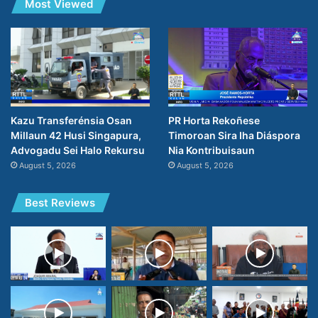
Most Viewed
PR Horta Rekoñese
Kazu Transferénsia Osan
Timoroan Sira Iha Diáspora
Millaun 42 Husi Singapura,
Nia Kontribuisaun
Advogadu Sei Halo Rekursu
August 5, 2026
August 5, 2026
Best Reviews