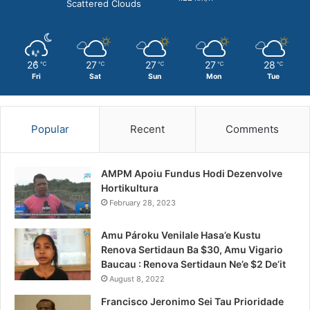
Scattered Clouds
26
27
27
27
28
℃
℃
℃
℃
℃
Fri
Sat
Sun
Mon
Tue
Popular
Recent
Comments
AMPM Apoiu Fundus Hodi Dezenvolve
Hortikultura
February 28, 2023
Amu Pároku Venilale Hasa’e Kustu
Renova Sertidaun Ba $30, Amu Vigario
Baucau : Renova Sertidaun Ne’e $2 De’it
August 8, 2022
Francisco Jeronimo Sei Tau Prioridade