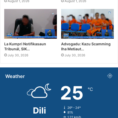
August 1, 2026
August 1, 2026
La Kumpri Notifikasaun
Advogadu: Kazu Scamming
Tribunál, SIK…
Iha Metiaut…
July 30, 2026
July 30, 2026
Weather
25
℃
Dili
26º - 24º
81%
1.22 km/h