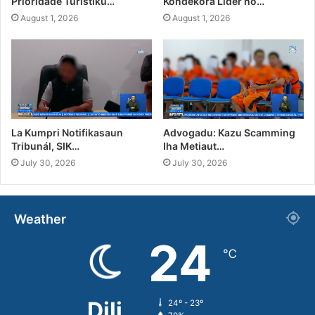
Prioridade Turístiku…
Kondekora Líder no…
August 1, 2026
August 1, 2026
La Kumpri Notifikasaun
Advogadu: Kazu Scamming
Tribunál, SIK…
Iha Metiaut…
July 30, 2026
July 30, 2026
Weather
24
℃
Dili
24º - 23º