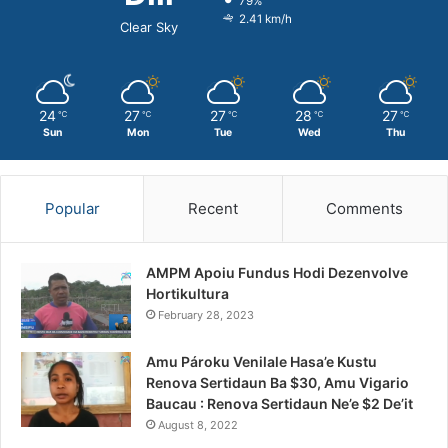
79%
2.41 km/h
Clear Sky
24
27
27
28
27
℃
℃
℃
℃
℃
Sun
Mon
Tue
Wed
Thu
Popular
Recent
Comments
AMPM Apoiu Fundus Hodi Dezenvolve
Hortikultura
February 28, 2023
Amu Pároku Venilale Hasa’e Kustu
Renova Sertidaun Ba $30, Amu Vigario
Baucau : Renova Sertidaun Ne’e $2 De’it
August 8, 2022