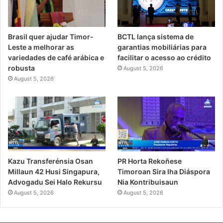
Brasil quer ajudar Timor-
BCTL lança sistema de
Leste a melhorar as
garantias mobiliárias para
variedades de café arábica e
facilitar o acesso ao crédito
robusta
August 5, 2026
August 5, 2026
PR Horta Rekoñese
Kazu Transferénsia Osan
Timoroan Sira Iha Diáspora
Millaun 42 Husi Singapura,
Nia Kontribuisaun
Advogadu Sei Halo Rekursu
August 5, 2026
August 5, 2026