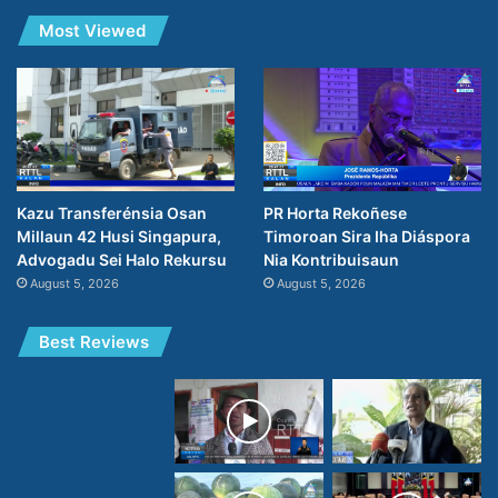
Most Viewed
PR Horta Rekoñese
Kazu Transferénsia Osan
Timoroan Sira Iha Diáspora
Millaun 42 Husi Singapura,
Nia Kontribuisaun
Advogadu Sei Halo Rekursu
August 5, 2026
August 5, 2026
Best Reviews