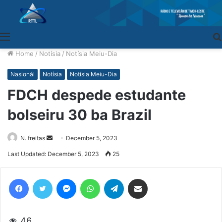
Menu
Home
/
Notísia
/
Notísia Meiu-Dia
Nasionál
Notísia
Notísia Meiu-Dia
FDCH despede estudante
bolseiru 30 ba Brazil
N. freitas
Send
December 5, 2023
an
Last Updated: December 5, 2023
25
email
Facebook
Twitter
Messenger
WhatsApp
Telegram
Share via Email
46