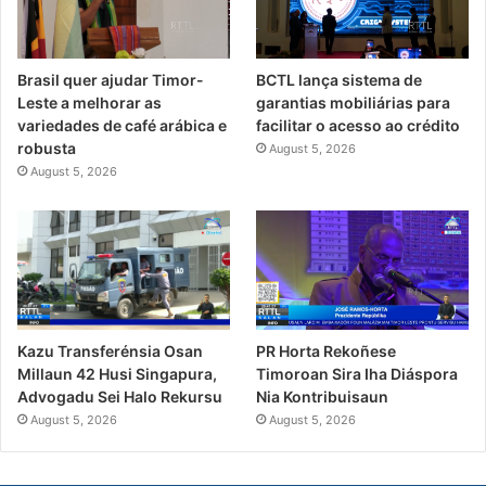
Brasil quer ajudar Timor-
BCTL lança sistema de
Leste a melhorar as
garantias mobiliárias para
variedades de café arábica e
facilitar o acesso ao crédito
robusta
August 5, 2026
August 5, 2026
PR Horta Rekoñese
Kazu Transferénsia Osan
Timoroan Sira Iha Diáspora
Millaun 42 Husi Singapura,
Nia Kontribuisaun
Advogadu Sei Halo Rekursu
August 5, 2026
August 5, 2026