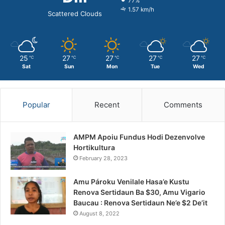
77%
1.57 km/h
Scattered Clouds
25
27
27
27
27
℃
℃
℃
℃
℃
Sat
Sun
Mon
Tue
Wed
Popular
Recent
Comments
AMPM Apoiu Fundus Hodi Dezenvolve
Hortikultura
February 28, 2023
Amu Pároku Venilale Hasa’e Kustu
Renova Sertidaun Ba $30, Amu Vigario
Baucau : Renova Sertidaun Ne’e $2 De’it
August 8, 2022