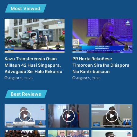
Most Viewed
PR Horta Rekoñese
Kazu Transferénsia Osan
Timoroan Sira Iha Diáspora
Millaun 42 Husi Singapura,
Nia Kontribuisaun
Advogadu Sei Halo Rekursu
August 5, 2026
August 5, 2026
Best Reviews