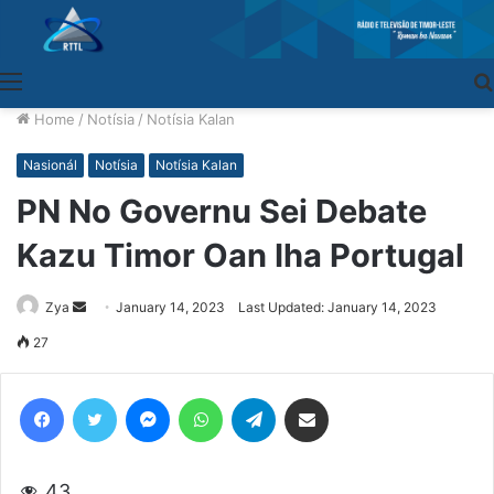
Menu
Home
/
Notísia
/
Notísia Kalan
Nasionál
Notísia
Notísia Kalan
PN No Governu Sei Debate
Kazu Timor Oan Iha Portugal
Zya
Send
January 14, 2023
Last Updated: January 14, 2023
an
27
email
Facebook
Twitter
Messenger
WhatsApp
Telegram
Share via Email
43