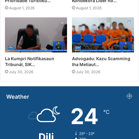
Prioridade Turístiku…
Kondekora Líder no…
August 1, 2026
August 1, 2026
La Kumpri Notifikasaun
Advogadu: Kazu Scamming
Tribunál, SIK…
Iha Metiaut…
July 30, 2026
July 30, 2026
Weather
24
℃
Dili
25º - 23º