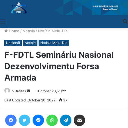
Menu
Home
/
Notísia
/
Notísia Meiu-Dia
Nasionál
Notísia
Notísia Meiu-Dia
F-FDTL Semináriu Nasional
Dezenvolvimentu Forsa
Armada
N. freitas
Send
October 20, 2022
an
Last Updated: October 20, 2022
37
email
Facebook
Twitter
Messenger
WhatsApp
Telegram
Share via Email