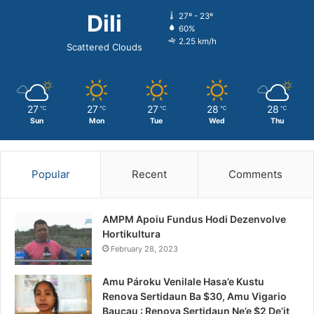
Dili
27º - 23º
60%
2.25 km/h
Scattered Clouds
27
27
27
28
28
℃
℃
℃
℃
℃
Sun
Mon
Tue
Wed
Thu
Popular
Recent
Comments
AMPM Apoiu Fundus Hodi Dezenvolve
Hortikultura
February 28, 2023
Amu Pároku Venilale Hasa’e Kustu
Renova Sertidaun Ba $30, Amu Vigario
Baucau : Renova Sertidaun Ne’e $2 De’it