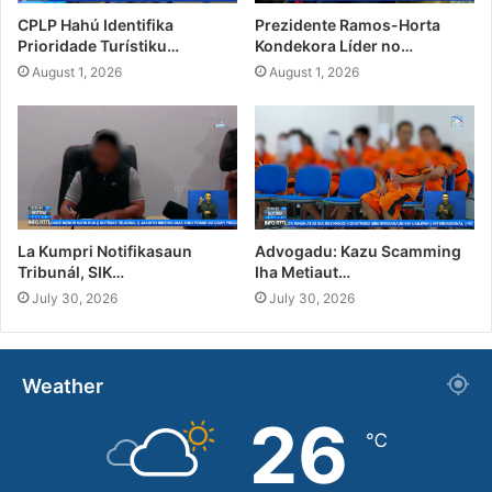
CPLP Hahú Identifika
Prezidente Ramos-Horta
Prioridade Turístiku…
Kondekora Líder no…
August 1, 2026
August 1, 2026
La Kumpri Notifikasaun
Advogadu: Kazu Scamming
Tribunál, SIK…
Iha Metiaut…
July 30, 2026
July 30, 2026
Weather
26
℃