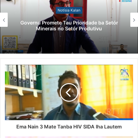
Notísia Kalan
Governu Promete Tau Prioridade ba Setór
Minerais no Setór Produtivu
Ema Nain 3 Mate Tanba HIV SIDA Iha Lautem