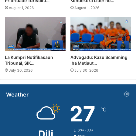
Prioridade Turístiku…
Kondekora Líder no…
August 1, 2026
August 1, 2026
La Kumpri Notifikasaun
Advogadu: Kazu Scamming
Tribunál, SIK…
Iha Metiaut…
July 30, 2026
July 30, 2026
Weather
27
℃
Dili
27º - 23º