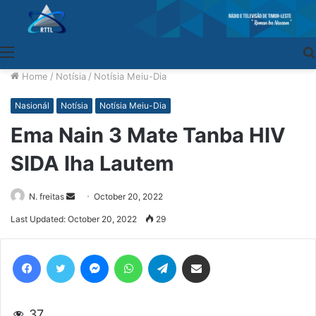
Menu
Home
/
Notísia
/
Notísia Meiu-Dia
Nasionál
Notísia
Notísia Meiu-Dia
Ema Nain 3 Mate Tanba HIV
SIDA Iha Lautem
N. freitas
Send
October 20, 2022
an
Last Updated: October 20, 2022
29
email
Facebook
Twitter
Messenger
WhatsApp
Telegram
Share via Email
37