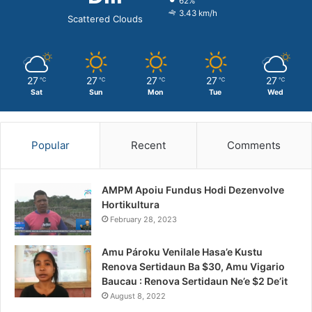
62%
3.43 km/h
Scattered Clouds
27
27
27
27
27
℃
℃
℃
℃
℃
Sat
Sun
Mon
Tue
Wed
Popular
Recent
Comments
AMPM Apoiu Fundus Hodi Dezenvolve
Hortikultura
February 28, 2023
Amu Pároku Venilale Hasa’e Kustu
Renova Sertidaun Ba $30, Amu Vigario
Baucau : Renova Sertidaun Ne’e $2 De’it
August 8, 2022