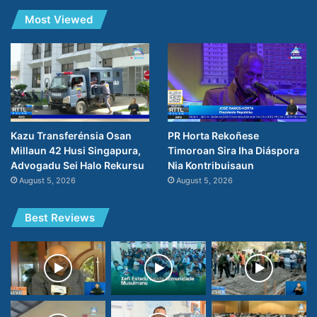
Most Viewed
PR Horta Rekoñese
Kazu Transferénsia Osan
Timoroan Sira Iha Diáspora
Millaun 42 Husi Singapura,
Nia Kontribuisaun
Advogadu Sei Halo Rekursu
August 5, 2026
August 5, 2026
Best Reviews