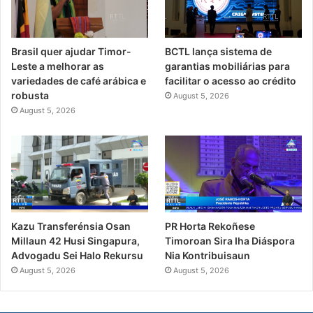
Brasil quer ajudar Timor-
BCTL lança sistema de
Leste a melhorar as
garantias mobiliárias para
variedades de café arábica e
facilitar o acesso ao crédito
robusta
August 5, 2026
August 5, 2026
PR Horta Rekoñese
Kazu Transferénsia Osan
Timoroan Sira Iha Diáspora
Millaun 42 Husi Singapura,
Nia Kontribuisaun
Advogadu Sei Halo Rekursu
August 5, 2026
August 5, 2026