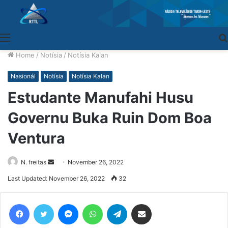
Menu
Home
/
Notísia
/
Notísia Kalan
Nasionál
Notísia
Notísia Kalan
Estudante Manufahi Husu
Governu Buka Ruin Dom Boa
Ventura
N. freitas
Send
November 26, 2022
an
Last Updated: November 26, 2022
32
email
Facebook
Twitter
Messenger
WhatsApp
Telegram
Share via Email