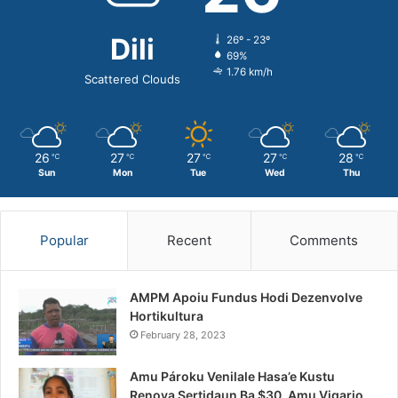
Dili
26º - 23º
69%
1.76 km/h
Scattered Clouds
26
27
27
27
28
℃
℃
℃
℃
℃
Sun
Mon
Tue
Wed
Thu
Popular
Recent
Comments
AMPM Apoiu Fundus Hodi Dezenvolve
Hortikultura
February 28, 2023
Amu Pároku Venilale Hasa’e Kustu
Renova Sertidaun Ba $30, Amu Vigario