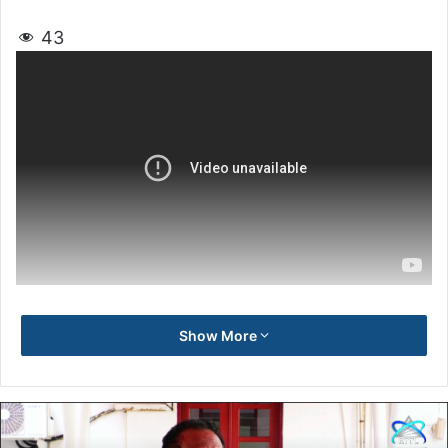
43
Show More