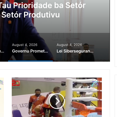
au Prioridade ba Setór
 Setór Produtivu
August 4, 2026
August 4, 2026
PR Horta Rekoñese Timoroan Sira Iha Diáspora Nia Kontribuisaun
Governu Promete Tau Prioridade ba Setór Minerais no Setór Produtivu
Lei Siberseguransa Ajuda Autoridade Polisiál Kaptura Autór Kriminozu ho Paradeiru Iha Estranjeiru