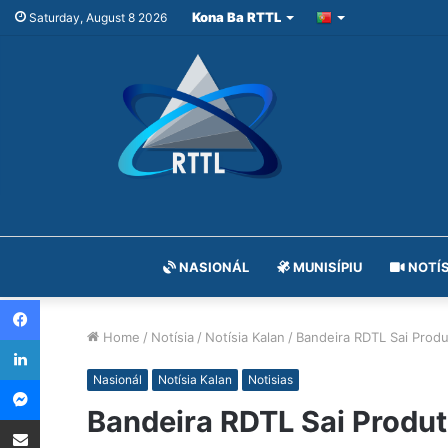
Kona Ba RTTL
Saturday, August 8 2026
NASIONÁL
MUNISÍPIU
NOTÍS
Facebook
Home
/
Notísia
/
Notísia Kalan
/
Bandeira RDTL Sai Prod
LinkedIn
Messenger
Nasionál
Notísia Kalan
Notisias
Bandeira RDTL Sai Produ
Share via Email