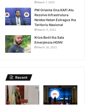
Lei Siberseguransa Ajuda Au
March 1, 2022
PM Orienta Ona KAFI Atu
Kaptura Autór Kriminozu h
Rezolve Infrastrutura
Estranjeiru
Ne’ebe Hetan Estragus Iha
Teritoriu Nasional
March 11, 2022
Krize Boót Iha Sala
Emerjénsia HGNV
March 26, 2022
Recent