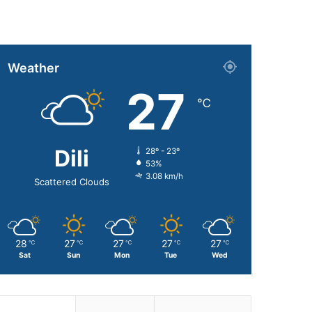
Weather
27
℃
Dili
28º - 23º
53%
3.08 km/h
Scattered Clouds
28
27
27
27
27
℃
℃
℃
℃
℃
Sat
Sun
Mon
Tue
Wed