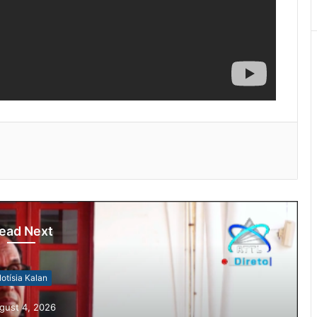
ead Next
otísia Kalan
gust 4, 2026