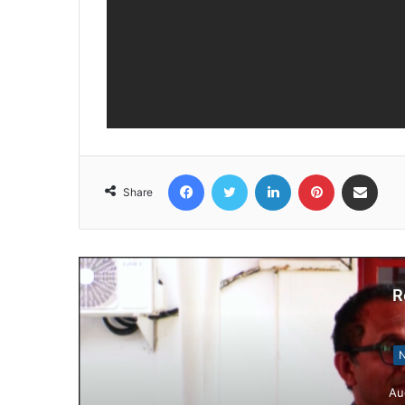
Facebook
Twitter
LinkedIn
Pinterest
Share via Email
Share
R
N
Au