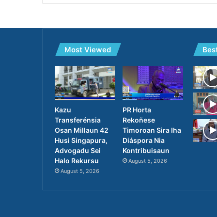
Most Viewed
Bes
PR Horta
Kazu
Rekoñese
Transferénsia
Timoroan Sira Iha
Osan Millaun 42
Diáspora Nia
Husi Singapura,
Kontribuisaun
Advogadu Sei
Halo Rekursu
August 5, 2026
August 5, 2026