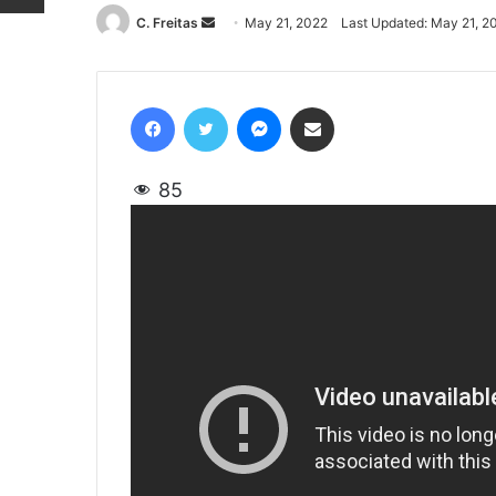
C. Freitas
Send
May 21, 2022
Last Updated: May 21, 2
an
email
Facebook
Twitter
Messenger
Share via Email
85