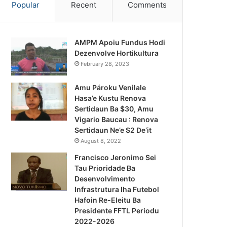
Popular
Recent
Comments
AMPM Apoiu Fundus Hodi
Dezenvolve Hortikultura
February 28, 2023
Amu Pároku Venilale
Hasa’e Kustu Renova
Sertidaun Ba $30, Amu
Vigario Baucau : Renova
Sertidaun Ne’e $2 De’it
August 8, 2022
Francisco Jeronimo Sei
Tau Prioridade Ba
Desenvolvimento
Infrastrutura Iha Futebol
Notísia Kalan
Hafoin Re-Eleitu Ba
Presidente FFTL Periodu
August 4, 2026
2022-2026