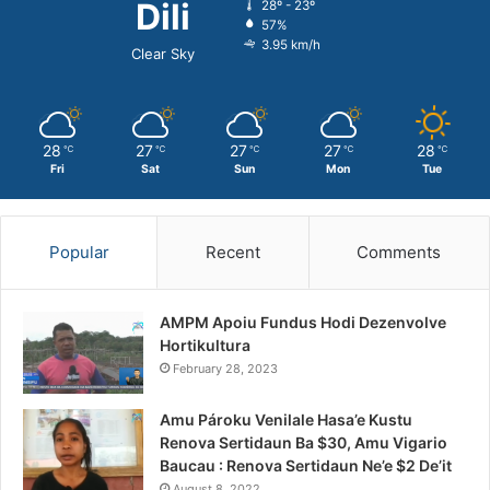
Dili
28º - 23º
57%
3.95 km/h
Clear Sky
28
27
27
27
28
℃
℃
℃
℃
℃
Fri
Sat
Sun
Mon
Tue
Popular
Recent
Comments
AMPM Apoiu Fundus Hodi Dezenvolve
Hortikultura
February 28, 2023
Amu Pároku Venilale Hasa’e Kustu
Renova Sertidaun Ba $30, Amu Vigario
Baucau : Renova Sertidaun Ne’e $2 De’it
August 8, 2022