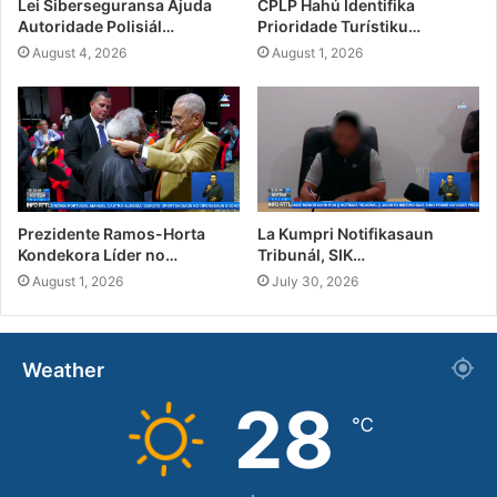
Lei Siberseguransa Ajuda
CPLP Hahú Identifika
Autoridade Polisiál…
Prioridade Turístiku…
August 4, 2026
August 1, 2026
Prezidente Ramos-Horta
La Kumpri Notifikasaun
Kondekora Líder no…
Tribunál, SIK…
August 1, 2026
July 30, 2026
Weather
28
℃