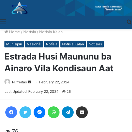
Menu
Home
/
Notísia
/
Notísia Kalan
Munisípiu
Nasionál
Notísia
Notísia Kalan
Notisias
Estrada Husi Maununu ba
Ainaro Vila Kondisaun Aat
N. freitas
Send
February 22, 2024
an
Last Updated: February 22, 2024
26
email
Facebook
Twitter
Messenger
WhatsApp
Telegram
Share via Email
76