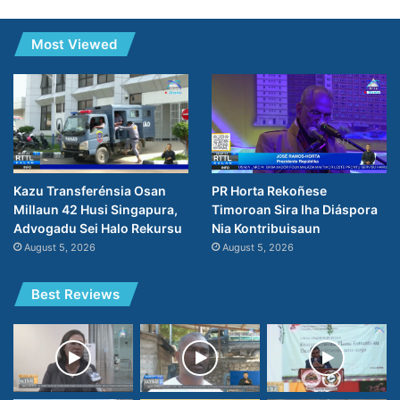
Most Viewed
PR Horta Rekoñese
Kazu Transferénsia Osan
Timoroan Sira Iha Diáspora
Millaun 42 Husi Singapura,
Nia Kontribuisaun
Advogadu Sei Halo Rekursu
August 5, 2026
August 5, 2026
Best Reviews