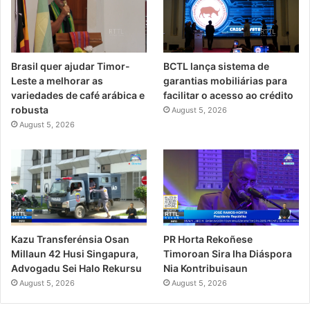
Brasil quer ajudar Timor-
BCTL lança sistema de
Leste a melhorar as
garantias mobiliárias para
variedades de café arábica e
facilitar o acesso ao crédito
robusta
August 5, 2026
August 5, 2026
PR Horta Rekoñese
Kazu Transferénsia Osan
Timoroan Sira Iha Diáspora
Millaun 42 Husi Singapura,
Nia Kontribuisaun
Advogadu Sei Halo Rekursu
August 5, 2026
August 5, 2026