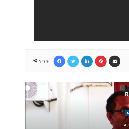
Facebook
Twitter
LinkedIn
Pinterest
Share via Email
Share
R
N
Au