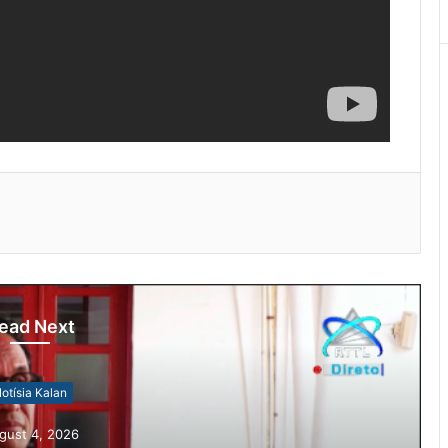
ead Next
otísia Kalan
gust 4, 2026