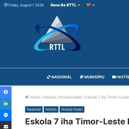
Kona Ba RTTL
Friday, August 7 2026
NASIONÁL
MUNISÍPIU
NOTÍS
Facebook
Home
/
Notísia
/
Notísia Kalan
/
Eskola 7 iha Timor-Lest
LinkedIn
Messenger
Nasionál
Notísia
Notísia Kalan
Eskola 7 iha Timor-Leste
Share via Email