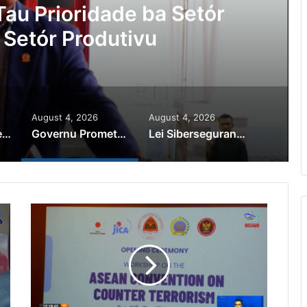
au Prioridade ba Setór
 Setór Produtivu
August 4, 2026
August 4, 2026
PR Horta Rekoñese Timoroan Sira Iha Diáspora Nia Kontribuisaun
Governu Promete Tau Prioridade ba Setór Minerais no Setór Produtivu
Lei Siberseguransa Ajuda Autoridade Polisiál Kaptura Autór Kriminozu ho Paradeiru Iha Estranjeiru