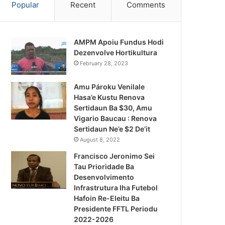
Popular
Recent
Comments
AMPM Apoiu Fundus Hodi
Dezenvolve Hortikultura
February 28, 2023
Amu Pároku Venilale
Hasa’e Kustu Renova
Sertidaun Ba $30, Amu
Vigario Baucau : Renova
Sertidaun Ne’e $2 De’it
August 8, 2022
Francisco Jeronimo Sei
Tau Prioridade Ba
Desenvolvimento
Infrastrutura Iha Futebol
Notísia Kalan
Hafoin Re-Eleitu Ba
Presidente FFTL Periodu
August 4, 2026
2022-2026