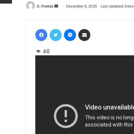
C. Freitas
Send
December 9, 2025
Last Updated: Dece
an
email
Facebook
Twitter
Messenger
Share via Email
46