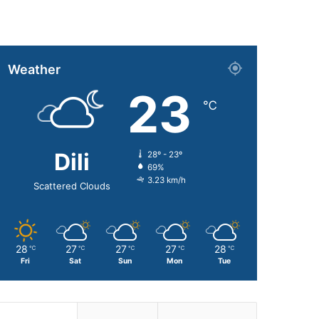
Weather
23
℃
Dili
28º - 23º
69%
3.23 km/h
Scattered Clouds
28
27
27
27
28
℃
℃
℃
℃
℃
Fri
Sat
Sun
Mon
Tue