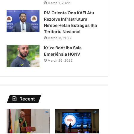
Lei Siberseguransa Ajuda Au
March 1, 2022
PM Orienta Ona KAFI Atu
Kaptura Autór Kriminozu h
Rezolve Infrastrutura
Estranjeiru
Ne’ebe Hetan Estragus Iha
Teritoriu Nasional
March 11, 2022
Krize Boót Iha Sala
Emerjénsia HGNV
March 26, 2022
Recent