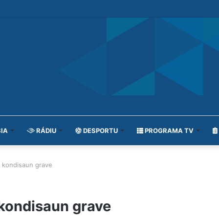
IA
RÁDIU
DESPORTU
PROGRAMA TV
e kondisaun grave
 kondisaun grave