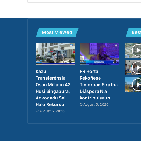
Most Viewed
Bes
PR Horta
Kazu
Rekoñese
Transferénsia
Timoroan Sira Iha
Osan Millaun 42
Diáspora Nia
Husi Singapura,
Kontribuisaun
Advogadu Sei
Halo Rekursu
August 5, 2026
August 5, 2026